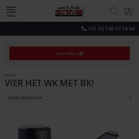
0
0
MENU
+31 (0) 546 67 14 44
Open filters
Home
VIER HET WK MET BK!
Naam oplopend
1