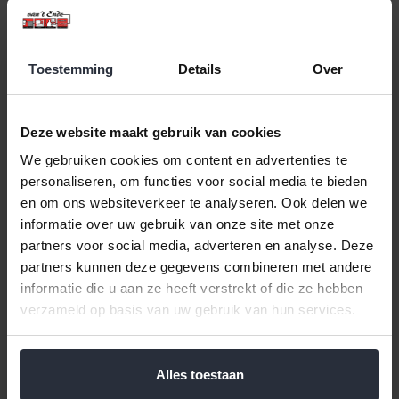
Toestemming
Details
Over
Deze website maakt gebruik van cookies
We gebruiken cookies om content en advertenties te
personaliseren, om functies voor social media te bieden
Connect 3-in-1 Grill
Connect Contact Grill
en om ons websiteverkeer te analyseren. Ook delen we
(Tosti/Wafel/Panini) BK
18x18 cm BK
informatie over uw gebruik van onze site met onze
partners voor social media, adverteren en analyse. Deze
€42,99 Incl. btw
€99,00 Incl. btw
partners kunnen deze gegevens combineren met andere
€35,53 Excl. btw
€81,82 Excl. btw
informatie die u aan ze heeft verstrekt of die ze hebben
Beschikbaar
Beschikbaar
verzameld op basis van uw gebruik van hun services.
In winkelwagen
In winkelwagen
Alles toestaan