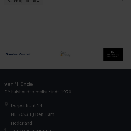
Naam oplopend
1
van 't Ende
Dè huishoudspecialist sinds 1970
Dorpsstraat 14
NL-7683 BJ Den Ham
Nederland