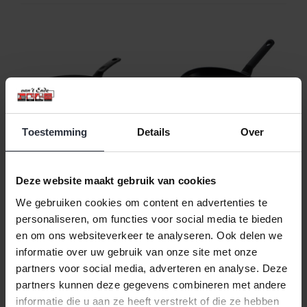
Toestemming
Details
Over
Koekenpan 30cm Easy
Vispan ovaal 32cm Easy
Basic Induction BK
Induction
Deze website maakt gebruik van cookies
We gebruiken cookies om content en advertenties te
€37,99 Incl. btw
€46,99 Incl. btw
personaliseren, om functies voor social media te bieden
€31,40 Excl. btw
€38,83 Excl. btw
Beschikbaar
Beschikbaar
en om ons websiteverkeer te analyseren. Ook delen we
informatie over uw gebruik van onze site met onze
In winkelwagen
In winkelwagen
partners voor social media, adverteren en analyse. Deze
partners kunnen deze gegevens combineren met andere
informatie die u aan ze heeft verstrekt of die ze hebben