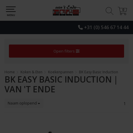
0
0
MENU
+31 (0) 546 67 14 44
Open filters
Home
Koken & Eten
Koekenpannen
BK Easy Basic Induction
BK EASY BASIC INDUCTION |
VAN 'T ENDE
Naam oplopend
1