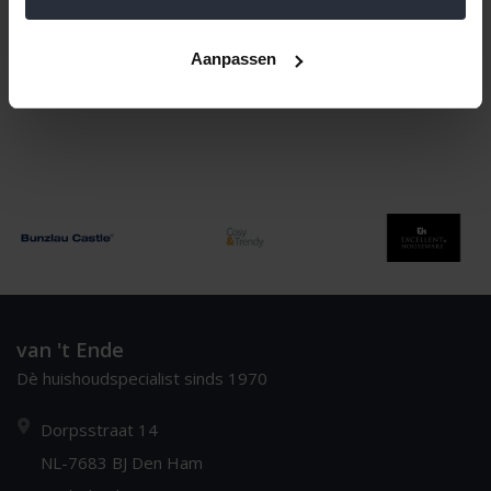
Meest bekeken
1
Aanpassen
van 't Ende
Dè huishoudspecialist sinds 1970
Dorpsstraat 14
NL-7683 BJ Den Ham