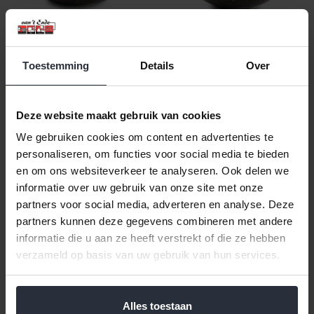
Toestemming
Details
Over
Bord diep 19cm Hazy black
Kom 15xH4cm Hazy black
BonBistro
BonBistro
Deze website maakt gebruik van cookies
€6,95 Incl. btw
€5,95 Incl. btw
€5,74 Excl. btw
€4,92 Excl. btw
We gebruiken cookies om content en advertenties te
Beschikbaar
Beschikbaar
personaliseren, om functies voor social media te bieden
en om ons websiteverkeer te analyseren. Ook delen we
In winkelwagen
In winkelwagen
informatie over uw gebruik van onze site met onze
partners voor social media, adverteren en analyse. Deze
partners kunnen deze gegevens combineren met andere
Veilig achteraf betalen, tot 14 dagen na aankoop
informatie die u aan ze heeft verstrekt of die ze hebben
verzameld op basis van uw gebruik van hun services.
Gratis verzending vanaf €60,=
Eenvoudig retour, 30 dagen bedenktijd
Alles toestaan