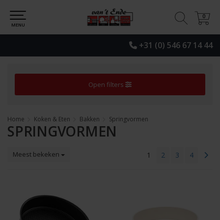
0
0
MENU
+31 (0) 546 67 14 44
Open filters
Home
Koken & Eten
Bakken
Springvormen
SPRINGVORMEN
Meest bekeken
1
2
3
4