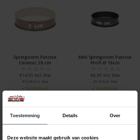
Springvorm Patisse
Mini Springvorm Patisse
Ceramic 26 cm
Profi Ø 16cm
€14,95 Incl. btw
€6,95 Incl. btw
€12,36 Excl. btw
€5,74 Excl. btw
Beschikbaar
Beschikbaar
In winkelwagen
In winkelwagen
Toestemming
Details
Over
Deze website maakt gebruik van cookies