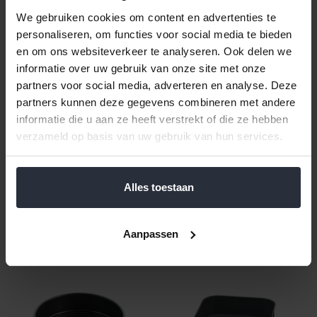
We gebruiken cookies om content en advertenties te
personaliseren, om functies voor social media te bieden
en om ons websiteverkeer te analyseren. Ook delen we
informatie over uw gebruik van onze site met onze
partners voor social media, adverteren en analyse. Deze
partners kunnen deze gegevens combineren met andere
Springvorm La Forme Plus
Springvorm La Forme Plus
informatie die u aan ze heeft verstrekt of die ze hebben
24 cm rond
20 cm rond
verzameld op basis van uw gebruik van hun services.
€34,99 Incl. btw
€29,99 Incl. btw
€28,92 Excl. btw
€24,79 Excl. btw
Beschikbaar
Beschikbaar
Alles toestaan
In winkelwagen
In winkelwagen
Aanpassen