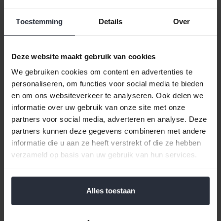
Toestemming
Details
Over
Deze website maakt gebruik van cookies
We gebruiken cookies om content en advertenties te
50%
Sale
50%
Sale
personaliseren, om functies voor social media te bieden
Babyservies Mepal Mio 3-
Babyservies Mepal Mio 3-
en om ons websiteverkeer te analyseren. Ook delen we
delig - deep blue
delig - deep pink
informatie over uw gebruik van onze site met onze
€11,49 Incl. btw
€11,49 Incl. btw
partners voor social media, adverteren en analyse. Deze
€9,50 Excl. btw
€9,50 Excl. btw
partners kunnen deze gegevens combineren met andere
Beschikbaar
Beschikbaar
informatie die u aan ze heeft verstrekt of die ze hebben
verzameld op basis van uw gebruik van hun services.
In winkelwagen
In winkelwagen
Alles toestaan