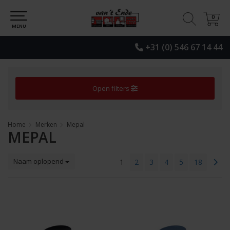
0
0
MENU
+31 (0) 546 67 14 44
Open filters
Home
Merken
Mepal
MEPAL
Naam oplopend
1
2
3
4
5
18