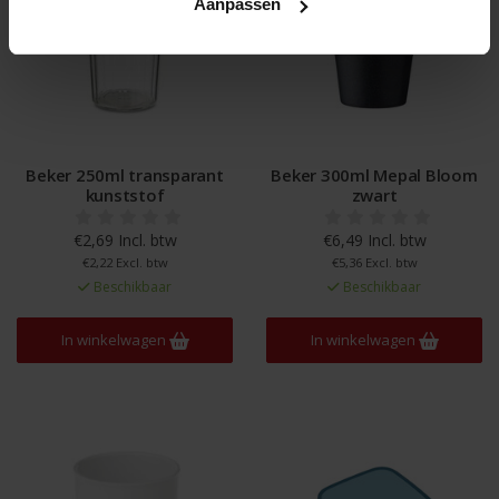
Aanpassen
Beker 250ml transparant
Beker 300ml Mepal Bloom
kunststof
zwart
€2,69 Incl. btw
€6,49 Incl. btw
€2,22 Excl. btw
€5,36 Excl. btw
Beschikbaar
Beschikbaar
In winkelwagen
In winkelwagen