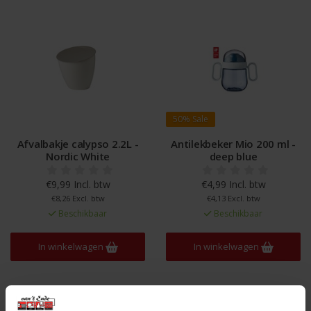
50%
Sale
Afvalbakje calypso 2.2L -
Antilekbeker Mio 200 ml -
Nordic White
deep blue
€9,99 Incl. btw
€4,99 Incl. btw
€8,26 Excl. btw
€4,13 Excl. btw
Beschikbaar
Beschikbaar
In winkelwagen
In winkelwagen