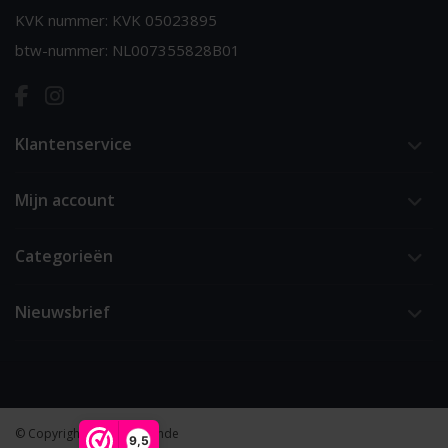
KVK nummer: KVK 05023895
btw-nummer: NL007355828B01
Klantenservice
Mijn account
Categorieën
Nieuwsbrief
© Copyright 2026 van 't Ende
9,5