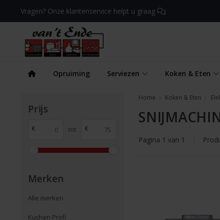
Vragen? Onze klantenservice helpt u graag
Opruiming
Serviezen
Koken & Eten
Home
Koken & Eten
Ele
Prijs
SNIJMACHI
€
€
tot
Pagina 1 van 1
|
Prod
Merken
Alle merken
Kuchen Profi