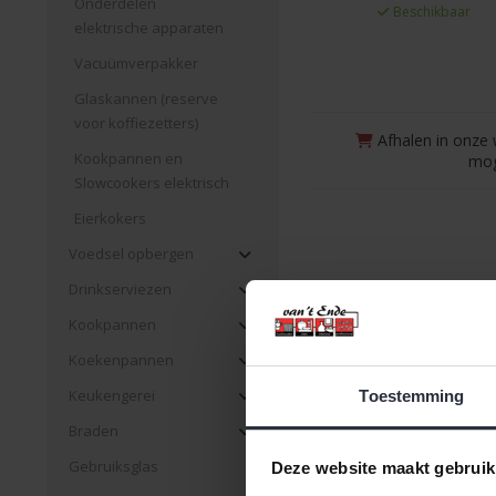
Onderdelen
Beschikbaar
elektrische apparaten
Vacuümverpakker
Glaskannen (reserve
voor koffiezetters)
Afhalen in onze 
Kookpannen en
mog
Slowcookers elektrisch
Eierkokers
Voedsel opbergen
Drinkserviezen
Kookpannen
Koekenpannen
Keukengerei
Toestemming
Braden
Gebruiksglas
Deze website maakt gebruik