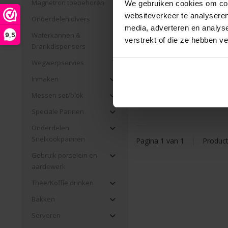
Magnetron toebehoren
We gebruiken cookies om cont
websiteverkeer te analyseren
Onderdelen divers
media, adverteren en analys
Snijmachine Ufesa Katan
Waterkannen &
9,5
verstrekt of die ze hebben v
Drankdispensers
€56,99 Incl. btw
Wegwerpservies
€47,10 Excl. btw
Inmaken
Beschikbaar
Messen set/blok
Speciale Pannen
Onderdelen
Snelkookpannen
Pagina 1 van 1
|
Produc
Gebruik porselein en
aardewerk
Thee/Koffie drinken
Bakken
Serveren