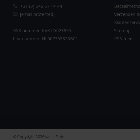
+31 (0) 546 67 14 44
Betaalmeth
[email protected]
Verzenden &
Klantenservi
KVK nummer: KVK 05023895
Sitemap
btw-nummer: NL007355828B01
RSS-feed
© Copyright 2026 van 't Ende