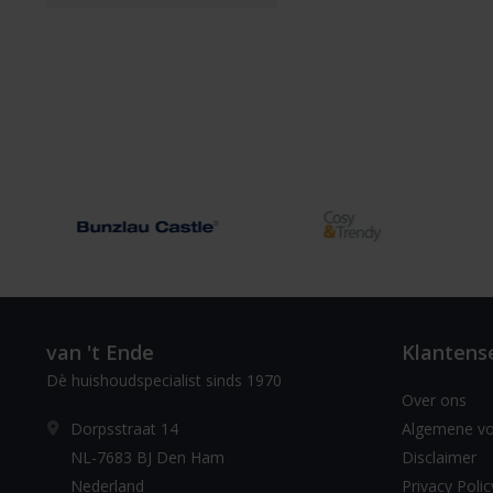
van 't Ende
Klantens
Dè huishoudspecialist sinds 1970
Over ons
Dorpsstraat 14
Algemene v
NL-7683 BJ Den Ham
Disclaimer
Nederland
Privacy Polic