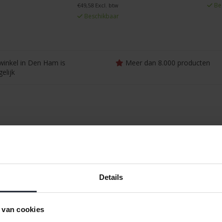
Be
€49,58 Excl. btw
Beschikbaar
winkel in Den Ham is
Meer dan 8.000 producten
elijk
Details
 van cookies