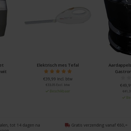
et
Elektrisch mes Tefal
Aardappel
 wit
Gastro
€39,99 Incl. btw
€33,05 Excl. btw
€49,99
Beschikbaar
€41,3
Be
talen, tot 14 dagen na
Gratis verzending vanaf €60,=
koop