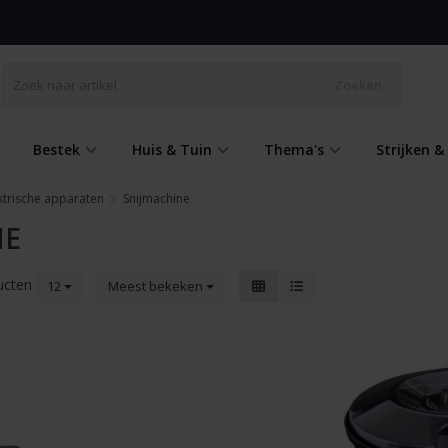
Zoeken
Bestek
Huis & Tuin
Thema's
Strijken 
ktrische apparaten
Snijmachine
NE
ucten
12
Meest bekeken