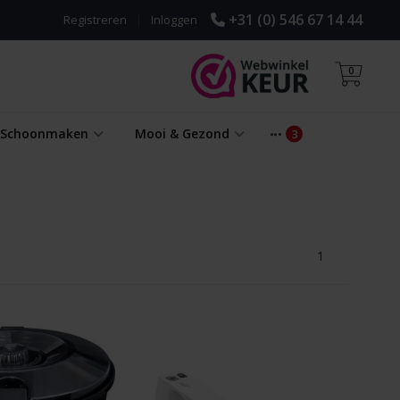
+31 (0) 546 67 14 44
Registreren
|
Inloggen
0
& Schoonmaken
Mooi & Gezond
1