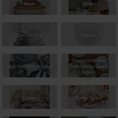
Blush
Flow
Serviessets
Adesso
Thurston Bloom
Blue Time Dutch Floral
Collectables Laura
Ashley
Cameo
Flower Retro