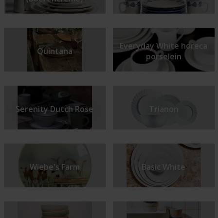
Everyday White horeca
Quintana
porselein
Serenity Dutch Rose
Trianon
Wiebe's Farm
Basic White