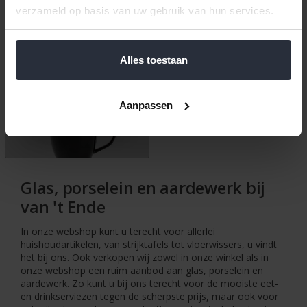
verzameld op basis van uw gebruik van hun services.
Enzo
ikpakjein
Alles toestaan
Aanpassen
Overige serviezen
Glas, porselein en aardewerk bij
van 't Ende
In onze webshop kunt u terecht voor allerlei
huishoudartikelen, van strijktafels tot vloerwissers, u vindt
het bij ons. Ook verkopen wij zowel in onze winkel als in
onze webshop een ruim aanbod aan glas, porselein en
aardewerk. Zo kunt u bij ons terecht voor de mooiste eet-
en drinkserviezen tegen de scherpste prijs, maar ook voor