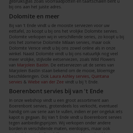
gebruiksglas zoals voorraadpotten en taartschalen bent u
bij ons aan het juiste adres.
Dolomite en meer
Bij van 't Ende vindt u de mooiste serviezen voor uw
eettafel, zo koopt u bij ons het vrolijke Dolomite servies.
Dolomite verkopen wij in verschillende series, zo koopt u bij
ons het zomerse Dolomite Milaan servies, maar ook
Dolomite Venice vindt u bij ons zowel online als in onze
winkel. Naast Dolomite vindt u bij ons natuurlijk nog veel
meer vrolijke, stijlvolle eetserviezen, zoals Wild Flowers
van
Marjolein Bastin
. De eetserviezen uit de series van
Marjolein Bastin staan bekend om de mooie, bloemige
beschilderingen. Ook
Laura Ashley servies
,
Quintana
servies
&
Wiebe van der Zee
vindt u bij 't Ende.
Boerenbont servies bij van 't Ende
In onze webshop vindt u een groot assortiment aan
Boerenbont servies, grotendeels los verkocht, eventueel
handig om uw serie aan te vullen, indien er per ongeluk iets
kapot is gegaan. Bij Van ’t Ende vindt u Boerenbont servies
tegen aanbiedingsprijzen. Wij verkopen onder andere
borden in verschillende maten, eierdopjes, maar ook