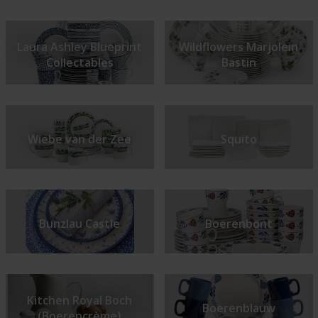
Laura Ashley Blueprint
Wildflowers Marjolein
Collectables
Bastin
Wiebe van der Zee
Squito
Bunzlau Castle
Boerenbont
Kitchen Royal Boch
Boerenblauw
(Boerencrème)