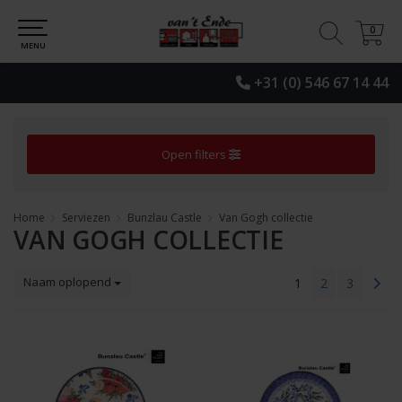
0
0
MENU
+31 (0) 546 67 14 44
Open filters
Home
Serviezen
Bunzlau Castle
Van Gogh collectie
VAN GOGH COLLECTIE
Naam oplopend
1
2
3