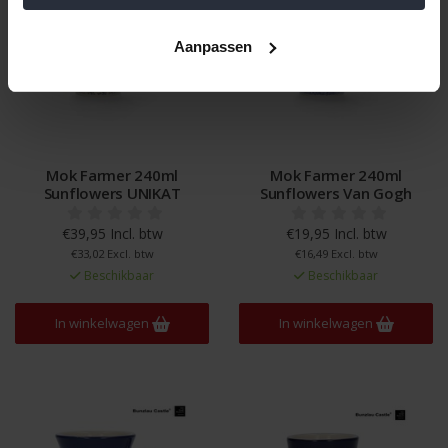
Aanpassen
Mok Farmer 240ml
Mok Farmer 240ml
Sunflowers UNIKAT
Sunflowers Van Gogh
€39,95 Incl. btw
€19,95 Incl. btw
€33,02 Excl. btw
€16,49 Excl. btw
Beschikbaar
Beschikbaar
In winkelwagen
In winkelwagen