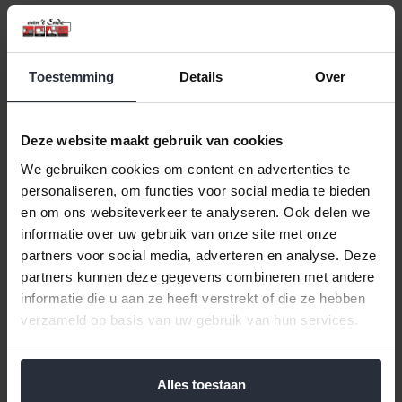
Toestemming
Details
Over
Deze website maakt gebruik van cookies
We gebruiken cookies om content en advertenties te
Mok Farmer 240ml Irises
Mok Farmer 240ml Old
personaliseren, om functies voor social media te bieden
Van Gogh UNIKAT
Vineyard Van Gogh
en om ons websiteverkeer te analyseren. Ook delen we
€39,95 Incl. btw
€19,95 Incl. btw
informatie over uw gebruik van onze site met onze
€33,02 Excl. btw
€16,49 Excl. btw
partners voor social media, adverteren en analyse. Deze
Beschikbaar
Beschikbaar
partners kunnen deze gegevens combineren met andere
informatie die u aan ze heeft verstrekt of die ze hebben
In winkelwagen
In winkelwagen
verzameld op basis van uw gebruik van hun services.
Alles toestaan