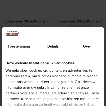
Koekenpan 28cm Proline 7
Koekenpan 32cm Proline 7
€179,00 Incl. btw
€199,00 Incl. btw
€147,93 Excl. btw
€164,46 Excl. btw
Niet beschikbaar
Niet beschikbaar
Toestemming
Details
Over
Niet beschikbaar
Niet beschikbaar
Deze website maakt gebruik van cookies
We gebruiken cookies om content en advertenties te
Veilig achteraf betalen, tot 14 dagen na aankoop
personaliseren, om functies voor social media te bieden
Gratis verzending vanaf €60,=
en om ons websiteverkeer te analyseren. Ook delen we
Eenvoudig retour, 30 dagen bedenktijd
informatie over uw gebruik van onze site met onze
partners voor social media, adverteren en analyse. Deze
partners kunnen deze gegevens combineren met andere
informatie die u aan ze heeft verstrekt of die ze hebben
Naam oplopend
1