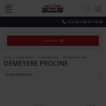
0
0
MENU
+31 (0) 546 67 14 44
Open filters
Home
Koken & Eten
Koekenpannen
Demeyere Proline
DEMEYERE PROLINE
Naam oplopend
1