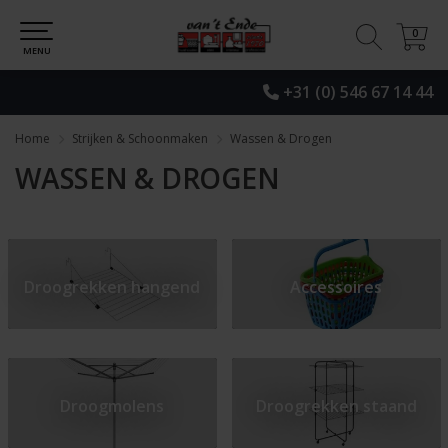
0
0
MENU
+31 (0) 546 67 14 44
Home
Strijken & Schoonmaken
Wassen & Drogen
WASSEN & DROGEN
Droogrekken hangend
Accessoires
Droogmolens
Droogrekken staand