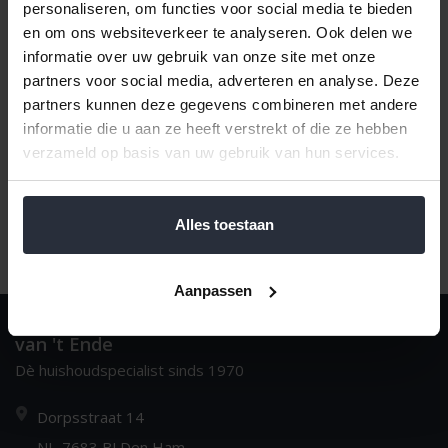
personaliseren, om functies voor social media te bieden
en om ons websiteverkeer te analyseren. Ook delen we
informatie over uw gebruik van onze site met onze
Meest bekeken
1
partners voor social media, adverteren en analyse. Deze
partners kunnen deze gegevens combineren met andere
informatie die u aan ze heeft verstrekt of die ze hebben
verzameld op basis van uw gebruik van hun services.
Alles toestaan
Aanpassen
van 't Ende
Dè huishoudspecialist sinds 1970
Dorpsstraat 14
NL-7683 BJ Den Ham