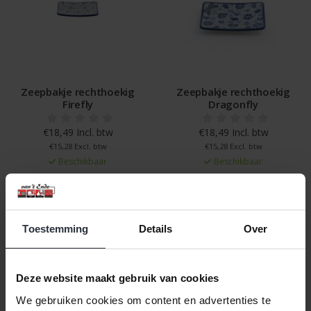
Zeepbakje rechthoekig
Zeepbakje rechthoekig
Firefly
Dragonfly
€18,49 Incl. btw
€18,49 Incl. btw
€15,28 Excl. btw
€15,28 Excl. btw
Beschikbaar
Beschikbaar
In winkelwagen
In winkelwagen
Toestemming
Details
Over
Veilig achteraf betalen, tot 14 dagen na aankoop
Gratis verzending vanaf €60,=
Deze website maakt gebruik van cookies
Eenvoudig retour, 30 dagen bedenktijd
We gebruiken cookies om content en advertenties te