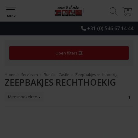
0
0
MENU
+31 (0) 546 67 14 44
Open filters
Home
Serviezen
Bunzlau Castle
Zeepbakjes rechthoekig
ZEEPBAKJES RECHTHOEKIG
Meest bekeken
1