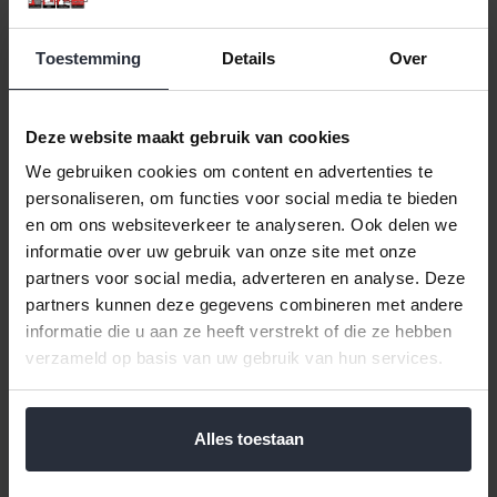
Toestemming
Details
Over
Deze website maakt gebruik van cookies
We gebruiken cookies om content en advertenties te
personaliseren, om functies voor social media te bieden
Bamboe pin - Party prikker
Servet 33x33cm BBQ Party
en om ons websiteverkeer te analyseren. Ook delen we
12cm set/50
set 20 stuks
informatie over uw gebruik van onze site met onze
partners voor social media, adverteren en analyse. Deze
€0,89 Incl. btw
€2,49 Incl. btw
partners kunnen deze gegevens combineren met andere
€0,74 Excl. btw
€2,06 Excl. btw
informatie die u aan ze heeft verstrekt of die ze hebben
Beschikbaar
Beschikbaar
verzameld op basis van uw gebruik van hun services.
In winkelwagen
In winkelwagen
Alles toestaan