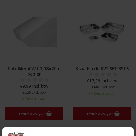
Tafelkleed Wit 1,18x20m
Braadslede RVS SET 3STS
papier
€17,99 Incl. btw
€9,99 Incl. btw
€14,87 Excl. btw
€8,26 Excl. btw
Beschikbaar
Beschikbaar
In winkelwagen
In winkelwagen