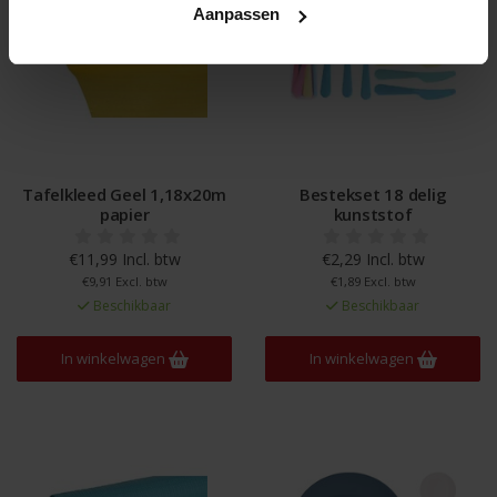
Aanpassen
Tafelkleed Geel 1,18x20m
Bestekset 18 delig
papier
kunststof
€11,99 Incl. btw
€2,29 Incl. btw
€9,91 Excl. btw
€1,89 Excl. btw
Beschikbaar
Beschikbaar
In winkelwagen
In winkelwagen