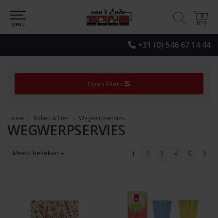
0
0
MENU
+31 (0) 546 67 14 44
Open filters
Home
Koken & Eten
Wegwerpservies
WEGWERPSERVIES
Meest bekeken
1
2
3
4
5