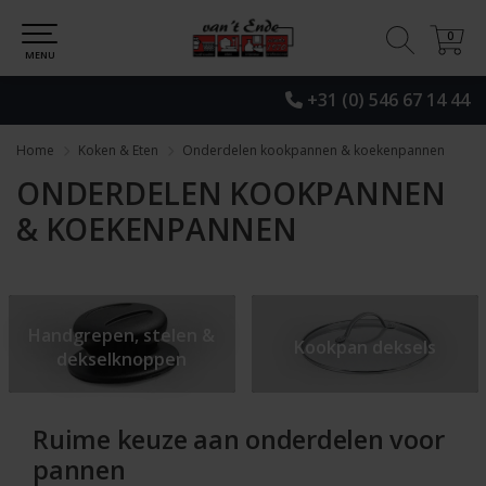
0
0
MENU
+31 (0) 546 67 14 44
Home
Koken & Eten
Onderdelen kookpannen & koekenpannen
ONDERDELEN KOOKPANNEN
& KOEKENPANNEN
Handgrepen, stelen &
Kookpan deksels
dekselknoppen
Ruime keuze aan onderdelen voor
pannen