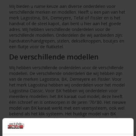
Wij bieden u ruime keuze aan diverse onderdelen voor
verschillende merken en modellen. Heeft u een pan van het
merk Lagostina, BK, Demeyere, Tefal of Fissler en is het
handvat of de steel kapot, dan bent u hier aan het goede
adres. Wij hebben verschillende onderdelen voor de
verschillende modellen. Onderdelen die wij aanbieden zijn:
handvaten/handgrepen, stelen, dekselknoppen, boutjes en
een fluitje voor de fluitketel.
De verschillende modellen
Wij hebben verschillende onderdelen voor de verschillende
modellen. De verschillende onderdelen die wij hebben zijn
van de merken Lagostina, BK, Demeyere en Fissler. Voor
het merk Lagostina hebben wij onderdelen voor het model
Lagostina Classic. Voor BK hebben wij onderdelen voor
meerdere modellen: het BK karaat oud model, deze heeft
één schroef en is ontworpen in de jaren '70/'80. Het nieuwe
model van BK karaat werkt met een veersysteem, ook wel
bekend als het klik systeem. Het huidige model van BK
karaat werkt ook met één schroef. Ook voor de modellen
BK Q-linair Classic en BK Conical Cool bieden wij diverse
onderdelen aan. En tot slot hebben wij onderdelen voor het