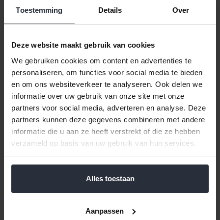
model Demeyere Classica, onderop deze pan staat het
merk Silvinok.
Toestemming
Details
Over
Diverse onderdelen voor ieder model
Wij hebben verschillende onderdelen voor de verschillende
Deze website maakt gebruik van cookies
modellen. Voor de Lagostina Classic bieden wij handgrepen
en dekselknoppen. Voor de BK pannen bieden wij
We gebruiken cookies om content en advertenties te
verschillende onderdelen aan voor meerdere modellen.
personaliseren, om functies voor social media te bieden
Voor het oude, huidige en nieuwe model van BK karaat
en om ons websiteverkeer te analyseren. Ook delen we
bieden wij handgrepen aan in verschillende maten. Voor het
informatie over uw gebruik van onze site met onze
model BK Q-linair Classic hebben wij handgrepen, stelen en
dekselknoppen.
partners voor social media, adverteren en analyse. Deze
partners kunnen deze gegevens combineren met andere
Scherp geprijsde onderdelen
informatie die u aan ze heeft verstrekt of die ze hebben
Naast dat wij een zeer ruim aanbod hebben aan
verzameld op basis van uw gebruik van hun services.
onderdelen, zoals grepen en stelen, voor verschillende
merken kookpannen en snelkookpannen, zijn onze
onderdelen ook nog eens zeer scherp geprijsd. Daarnaast
zijn de meeste onderdelen uit voorraad leverbaar.
Alles toestaan
Bestel uw onderdelen voor uw pan bij
Van ’t Ende
Aanpassen
Ruime keuze uit verschillende merken en modellen