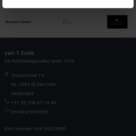
Een moderne webshop, met ouderwets goede service
van 't Ende
Dè huishoudspecialist sinds 1970
Dorpsstraat 14
NL-7683 BJ Den Ham
Nederland
+31 (0) 546 67 14 44
[email protected]
KVK nummer: KVK 05023895