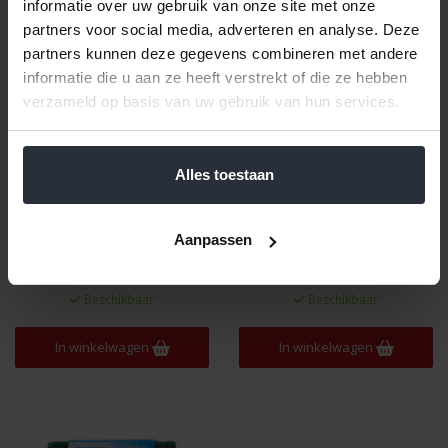
informatie over uw gebruik van onze site met onze
partners voor social media, adverteren en analyse. Deze
partners kunnen deze gegevens combineren met andere
informatie die u aan ze heeft verstrekt of die ze hebben
verzameld op basis van uw gebruik van hun services.
Alles toestaan
Pannenspons set/10 21
Keukenspons Cooking Care
gram
2 stuks
Aanpassen
€5,99 Incl. btw
€3,49 Incl. btw
€4,95 Excl. btw
€2,88 Excl. btw
Beschikbaar
Beschikbaar
In winkelwagen
In winkelwagen