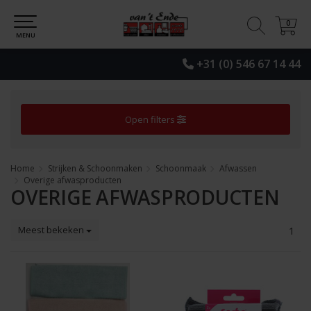
0
0
MENU
+31 (0) 546 67 14 44
Open filters
Home
Strijken & Schoonmaken
Schoonmaak
Afwassen
Overige afwasproducten
OVERIGE AFWASPRODUCTEN
Meest bekeken
1