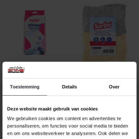
Kitchen Wonder Vaatdoek
Schuurspons krasvrij
32x38 cm (2 stuks) roze
11x7x4cm 2 st
Toestemming
Details
Over
€4,99 Incl. btw
€2,99 Incl. btw
€4,12 Excl. btw
€2,47 Excl. btw
Beschikbaar
Beschikbaar
Deze website maakt gebruik van cookies
In winkelwagen
In winkelwagen
We gebruiken cookies om content en advertenties te
personaliseren, om functies voor social media te bieden
en om ons websiteverkeer te analyseren. Ook delen we