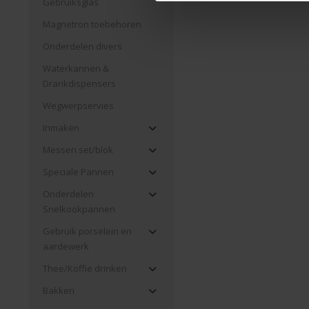
Gebruiksglas
Magnetron toebehoren
Onderdelen divers
Waterkannen &
Drankdispensers
Wegwerpservies
Inmaken
Messen set/blok
Speciale Pannen
Onderdelen
Snelkookpannen
Gebruik porselein en
aardewerk
Thee/Koffie drinken
Bakken