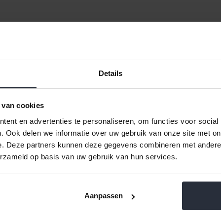
try 5
Koekenpan 28cm Multiline RVS 7
Koekenpan 
re
laags
€179,0
€134,99 Incl. btw
€147,9
Details
Niet 
€111,56 Excl. btw
Niet beschikbaar
 van cookies
ent en advertenties te personaliseren, om functies voor social
. Ook delen we informatie over uw gebruik van onze site met on
e. Deze partners kunnen deze gegevens combineren met andere i
ten
12
Naam oplopend
erzameld op basis van uw gebruik van hun services.
Aanpassen