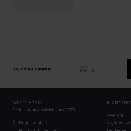
van 't Ende
Klantens
Dè huishoudspecialist sinds 1970
Over ons
Dorpsstraat 14
Algemene v
NL-7683 BJ Den Ham
Disclaimer