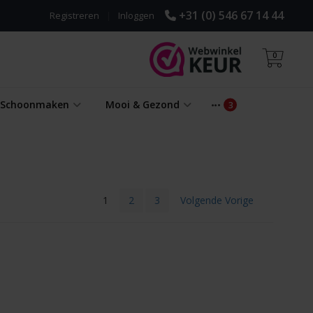
+31 (0) 546 67 14 44
Registreren
|
Inloggen
0
& Schoonmaken
Mooi & Gezond
1
2
3
Volgende Vorige