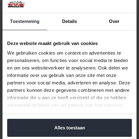
Toestemming
Details
Over
Deze website maakt gebruik van cookies
We gebruiken cookies om content en advertenties te
personaliseren, om functies voor social media te bieden
en om ons websiteverkeer te analyseren. Ook delen we
Amuse kop porselein met
Ramekin 11cm Nora
informatie over uw gebruik van onze site met onze
oor 9cl
partners voor social media, adverteren en analyse. Deze
€2,99 Incl. btw
€2,39 Incl. btw
partners kunnen deze gegevens combineren met andere
€2,47 Excl. btw
€1,98 Excl. btw
informatie die u aan ze heeft verstrekt of die ze hebben
Beschikbaar
Beschikbaar
verzameld op basis van uw gebruik van hun services.
In winkelwagen
In winkelwagen
Alles toestaan