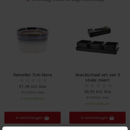
Ramekin 7cm Nora
Snackschaal set van 3
stuks zwart
€1,49 Incl. btw
€8,99 Incl. btw
€1,23 Excl. btw
€7,43 Excl. btw
Beschikbaar
Beschikbaar
In winkelwagen
In winkelwagen