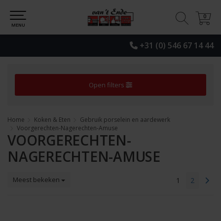
0
0
MENU
+31 (0) 546 67 14 44
Open filters
Home
Koken & Eten
Gebruik porselein en aardewerk
Voorgerechten-Nagerechten-Amuse
VOORGERECHTEN-
NAGERECHTEN-AMUSE
Meest bekeken
1
2