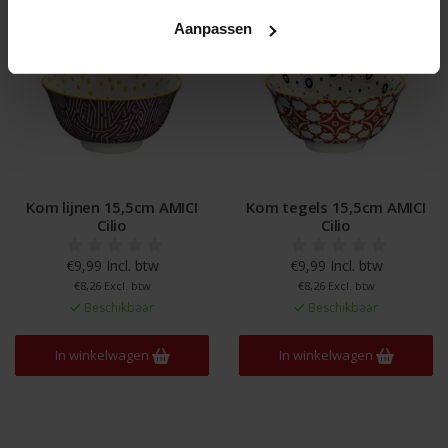
Aanpassen
Kom lijnen 15,5cm AMICI
Kom tegels 15,5cm AMICI
Cilio
Cilio
€9,99 Incl. btw
€9,99 Incl. btw
€8,26 Excl. btw
€8,26 Excl. btw
Beschikbaar
Beschikbaar
In winkelwagen
In winkelwagen