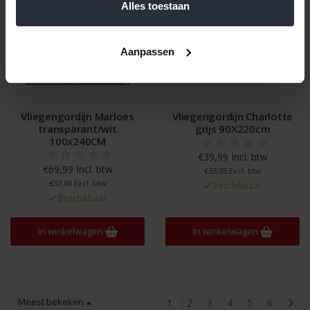
Alles toestaan
Aanpassen
Vliegengordijn Marloes
Vliegengordijn Charlotte
transparant/wit
grijs 90X220cm
100x240CM
€39,99 Incl. btw
€69,99 Incl. btw
€33,05 Excl. btw
€57,84 Excl. btw
Beschikbaar
Beschikbaar
In winkelwagen
In winkelwagen
Meest bekeken
1
2
3
4
5
6