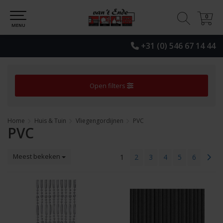
0
0
MENU
+31 (0) 546 67 14 44
Open filters
Home
Huis & Tuin
Vliegengordijnen
PVC
PVC
Meest bekeken
1
2
3
4
5
6