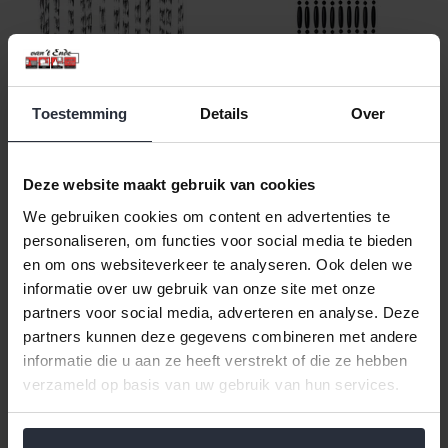
Toestemming
Details
Over
Vliegengordijn Marloes
Vliegengordijn Perla zwart
Deze website maakt gebruik van cookies
Transparant/Wit
100x240cm
90x220cm
We gebruiken cookies om content en advertenties te
€59,99 Incl. btw
personaliseren, om functies voor social media te bieden
€59,99 Incl. btw
€49,58 Excl. btw
en om ons websiteverkeer te analyseren. Ook delen we
€49,58 Excl. btw
Beschikbaar
informatie over uw gebruik van onze site met onze
Beschikbaar
partners voor social media, adverteren en analyse. Deze
partners kunnen deze gegevens combineren met andere
In winkelwagen
In winkelwagen
informatie die u aan ze heeft verstrekt of die ze hebben
verzameld op basis van uw gebruik van hun services.