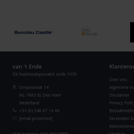
van 't Ende
Klantens
Dè huishoudspecialist sinds 1970
Over ons
Dorpsstraat 14
Algemene v
NL-7683 BJ Den Ham
Disclaimer
Nederland
Privacy Polic
+31 (0) 546 67 14 44
Betaalmeth
[email protected]
Verzenden &
Klantenservi
KVK nummer: KVK 05023895
Sitemap