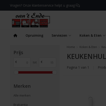
Vragen? Onze klantenservice helpt u graag
Opruiming
Serviezen
Koken & Eten
Home
Koken & Eten
Ke
Prijs
KEUKENHUL
€
€
tot
Pagina 1 van 1
|
Prod
Merken
Alle merken
Brabantia