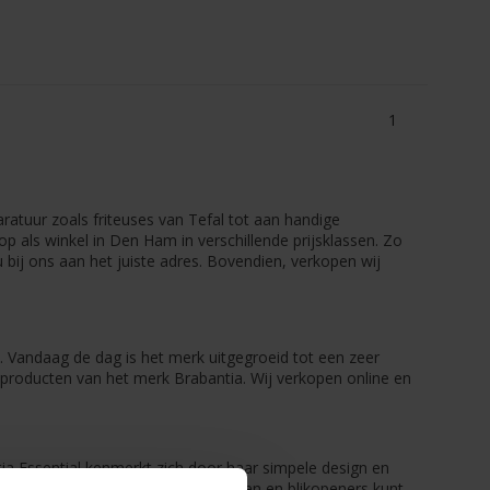
1
ratuur zoals friteuses van Tefal tot aan handige
 als winkel in Den Ham in verschillende prijsklassen. Zo
 bij ons aan het juiste adres. Bovendien, verkopen wij
. Vandaag de dag is het merk uitgegroeid tot een zeer
n producten van het merk Brabantia. Wij verkopen online en
ntia Essential kenmerkt zich door haar simpele design en
 Brabantia kwaliteit. Naast kaasschaven en blikopeners kunt