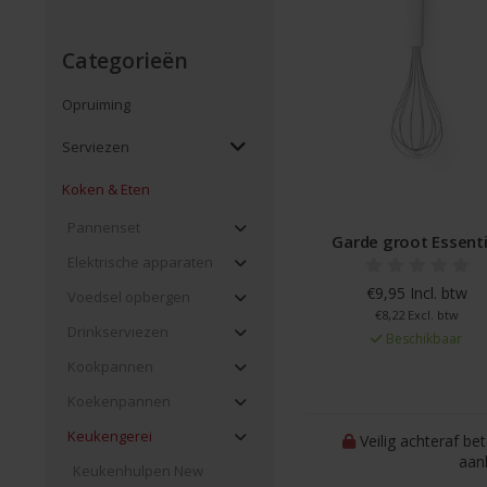
Categorieën
Opruiming
Serviezen
Koken & Eten
Pannenset
Garde groot Essenti
Elektrische apparaten
€9,95 Incl. btw
Voedsel opbergen
€8,22 Excl. btw
Drinkserviezen
Beschikbaar
Kookpannen
Koekenpannen
Keukengerei
Veilig achteraf be
aan
Keukenhulpen New