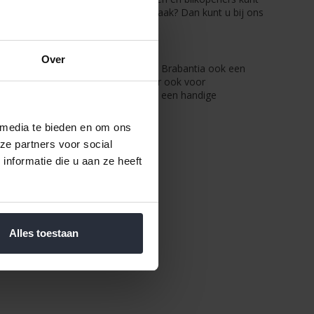
bantia Essential niet helemaal uw smaak? Dan kunt u bij ons
Over
 keukenhulpjes, heeft deze serie van Brabantia ook een
or het opscheppen van sausjes, maar ook voor
Bovendien, zit er in de Essential lijn een handige
 media te bieden en om ons
ze partners voor social
nformatie die u aan ze heeft
Alles toestaan