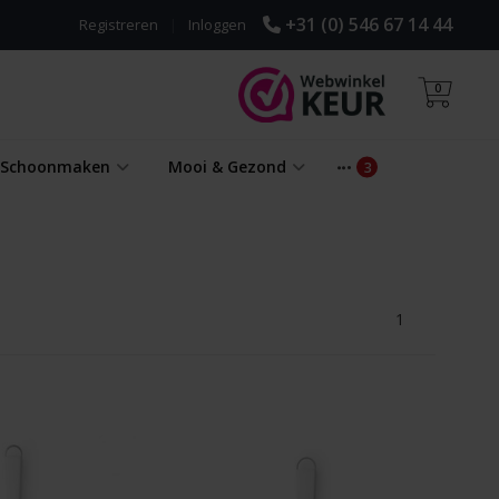
+31 (0) 546 67 14 44
Registreren
|
Inloggen
0
& Schoonmaken
Mooi & Gezond
1