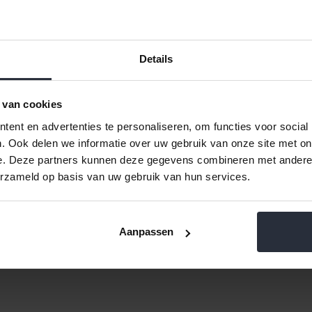
 voor nog veel meer keukengerei uit de Brabantia Essential lijn. Is Bra
or andere series van keukengerei.
pers en lepels
Details
okpers, ijsschep, appelboor, pizzasnijder en nog veel meer Essential
n opscheppers. Zo heeft de Essential serie een sauslepel, handig vo
slepels, koopt u bij ons ook soeplepels uit de Brabantia Essential lijn. 
 van cookies
gebruiken als opschepper.
engerei koopt u bij van 't Ende
ent en advertenties te personaliseren, om functies voor social
. Ook delen we informatie over uw gebruik van onze site met on
enhulpjes online bij van 't Ende
e. Deze partners kunnen deze gegevens combineren met andere i
derwetse service & kwaliteit
erzameld op basis van uw gebruik van hun services.
Aanpassen