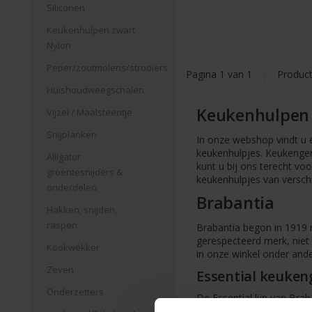
Siliconen
Keukenhulpen zwart
Nylon
Peper/zoutmolens/strooiers
Pagina 1 van 1
|
Produc
Huishoudweegschalen
Keukenhulpen
Vijzel / Maalsteentje
Snijplanken
In onze webshop vindt u e
keukenhulpjes. Keukenger
Alligator
kunt u bij ons terecht vo
groentesnijders &
keukenhulpjes van verschi
onderdelen
Brabantia
Hakken, snijden,
raspen
Brabantia begon in 1919 m
gerespecteerd merk, niet 
Kookwekker
in onze winkel onder ande
Zeven
Essential keuken
Onderzetters
De Essential lijn van Brab
degelijke kwaliteit. Wie e