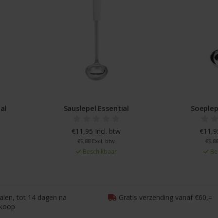
al
Sauslepel Essential
Soeplep
€11,95 Incl. btw
€11,95
€9,88 Excl. btw
€9,88
Beschikbaar
Be
talen, tot 14 dagen na
Gratis verzending vanaf €60,=
koop