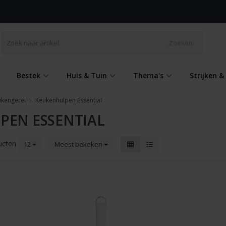
Zoeken
Bestek
Huis & Tuin
Thema's
Strijken 
ukengerei
Keukenhulpen Essential
PEN ESSENTIAL
ucten
12
Meest bekeken