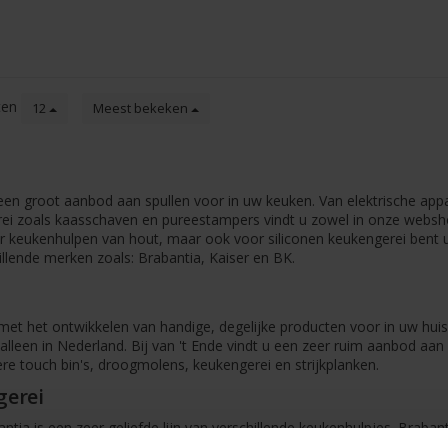
ten
12
Meest bekeken
en groot aanbod aan spullen voor in uw keuken. Van elektrische appa
ei zoals kaasschaven en pureestampers vindt u zowel in onze webshop
or keukenhulpen van hout, maar ook voor siliconen keukengerei bent u
llende merken zoals: Brabantia, Kaiser en BK.
et het ontwikkelen van handige, degelijke producten voor in uw huis
alleen in Nederland. Bij van 't Ende vindt u een zeer ruim aanbod aa
re touch bin's, droogmolens, keukengerei en strijkplanken.
gerei
antia is een zeer geliefde lijn van verschillende keukenhulpjes. Braba
en blikopener of kaasschaaf koopt uit de Essential lijn, kiest voor de