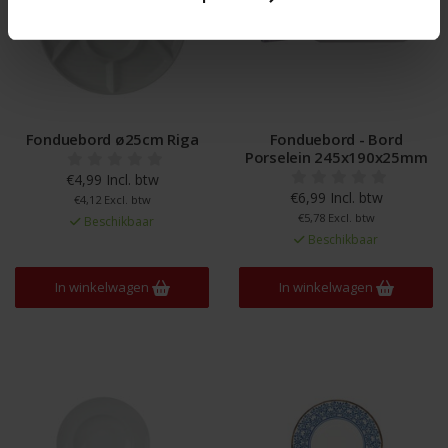
Fonduebord ø25cm Riga
Fonduebord - Bord
Porselein 245x190x25mm
€4,99 Incl. btw
€6,99 Incl. btw
€4,12 Excl. btw
€5,78 Excl. btw
Beschikbaar
Beschikbaar
In winkelwagen
In winkelwagen