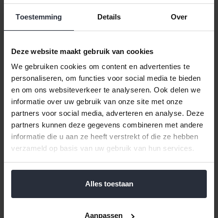
Toestemming
Details
Over
Deze website maakt gebruik van cookies
We gebruiken cookies om content en advertenties te
personaliseren, om functies voor social media te bieden
Sauskommetje Sausje 17cl
Espresso kop en schotel
groen Napoli
en om ons websiteverkeer te analyseren. Ook delen we
€4,99 Incl. btw
informatie over uw gebruik van onze site met onze
€10,99 Incl. btw
€4,12 Excl. btw
partners voor social media, adverteren en analyse. Deze
€9,08 Excl. btw
Beschikbaar
partners kunnen deze gegevens combineren met andere
Beschikbaar
informatie die u aan ze heeft verstrekt of die ze hebben
verzameld op basis van uw gebruik van hun services.
In winkelwagen
In winkelwagen
Alles toestaan
Aanpassen