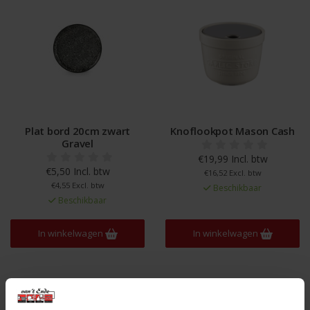
Plat bord 20cm zwart
Knoflookpot Mason Cash
Gravel
€19,99 Incl. btw
€5,50 Incl. btw
€16,52 Excl. btw
€4,55 Excl. btw
Beschikbaar
Beschikbaar
In winkelwagen
In winkelwagen