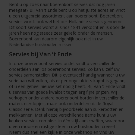
Bent u op zoek naar boerenbont servies dat nog jaren
meegaat? Bij Van ’t Ende bent u op het juiste adres en vindt
u een uitgebreid assortiment aan boerenbont. Boerenbont
servies wordt ook wel het oer-Hollandse servies genoemd.
Dit soort servies wordt al sinds 1841 verkocht en is door de
jaren heen nog steeds zeer geliefd onder de mensen.
Boerenbont kan daarom eigenlijk ook niet in uw
Nederlandse huishouden missen!
Servies bij Van ’t Ende
In onze boerenbont servies outlet vindt u verschillende
onderdelen aan los boerenbont servies. Zo kan u zelf uw
servies samenstellen. Dit is eventueel handig wanneer u uw
serie aan wilt vullen, als er per ongeluk iets kapot is gegaan,
of u een geheel nieuwe set nodig heeft. Bij Van ’t Ende vindt
u servies van goede kwaliteit tegen erg fijne prijzen. Wij
verkopen onder andere boerenbont borden in verschillende
maten, eierdopjes, maar ook onderdelen uit de Royal
Classic serie. Denk hierbij bijvoorbeeld aan suikerpotten en
melkkannen. Met al deze verschillende items kunt u uw
keuken servies compleet in één stijl aanschaffen, waardoor
u een mooie en rustige sfeer in uw huishouden creëert.
Neem dus snel een kijkje in onze webshop en vind uw