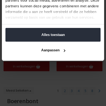
partners voor social media, adverteren en analyse. Deze
partners kunnen deze gegevens combineren met andere
informatie die u aan ze heeft verstrekt of die ze hebben
verzameld op basis van uw gebruik van hun services.
Mok Pompei Boerenbont
Bord plat 25,5 cm
Alles toestaan
6-stuks
Boerenbont 6-stuks
€39,99 Incl. btw
€58,99 Incl. btw
€33,05 Excl. btw
Aanpassen
€48,75 Excl. btw
Beschikbaar
Beschikbaar
In winkelwagen
In winkelwagen
Meest bekeken
1
2
3
4
5
8
Boerenbont