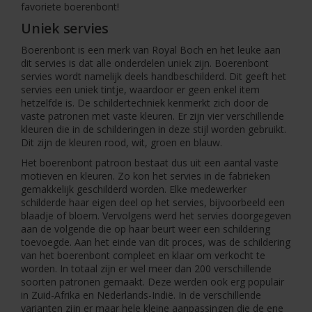
favoriete boerenbont!
Uniek servies
Boerenbont is een merk van Royal Boch en het leuke aan
dit servies is dat alle onderdelen uniek zijn. Boerenbont
servies wordt namelijk deels handbeschilderd. Dit geeft het
servies een uniek tintje, waardoor er geen enkel item
hetzelfde is. De schildertechniek kenmerkt zich door de
vaste patronen met vaste kleuren. Er zijn vier verschillende
kleuren die in de schilderingen in deze stijl worden gebruikt.
Dit zijn de kleuren rood, wit, groen en blauw.
Het boerenbont patroon bestaat dus uit een aantal vaste
motieven en kleuren. Zo kon het servies in de fabrieken
gemakkelijk geschilderd worden. Elke medewerker
schilderde haar eigen deel op het servies, bijvoorbeeld een
blaadje of bloem. Vervolgens werd het servies doorgegeven
aan de volgende die op haar beurt weer een schildering
toevoegde. Aan het einde van dit proces, was de schildering
van het boerenbont compleet en klaar om verkocht te
worden. In totaal zijn er wel meer dan 200 verschillende
soorten patronen gemaakt. Deze werden ook erg populair
in Zuid-Afrika en Nederlands-Indië. In de verschillende
varianten zijn er maar hele kleine aanpassingen die de ene