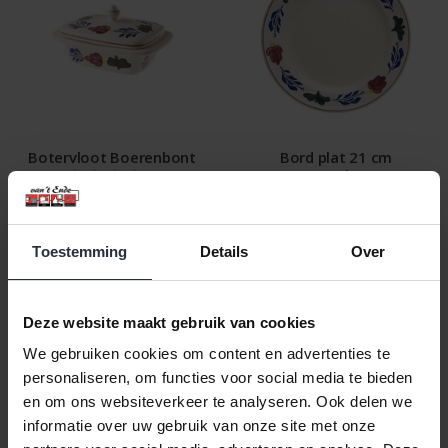
Botervloot Boerenbont
Bord plat 21 cm
Boerenbont
€17,99 Incl. btw
€8,49 Incl. btw
€14,87 Excl. btw
€7,02 Excl. btw
Beschikbaar
Toestemming
Details
Over
Beschikbaar
In winkelwagen
In winkelwagen
Deze website maakt gebruik van cookies
We gebruiken cookies om content en advertenties te
personaliseren, om functies voor social media te bieden
en om ons websiteverkeer te analyseren. Ook delen we
informatie over uw gebruik van onze site met onze