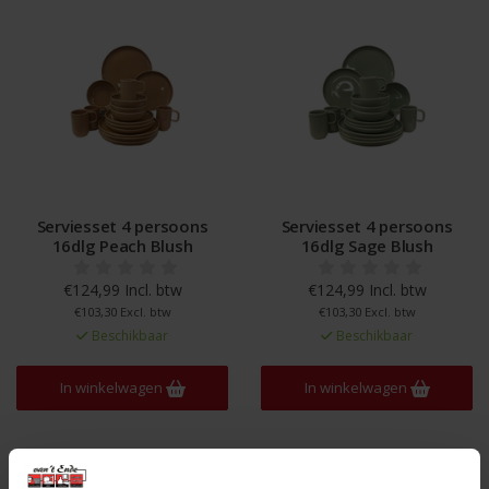
Serviesset 4 persoons
Serviesset 4 persoons
16dlg Peach Blush
16dlg Sage Blush
€124,99 Incl. btw
€124,99 Incl. btw
€103,30 Excl. btw
€103,30 Excl. btw
Beschikbaar
Beschikbaar
In winkelwagen
In winkelwagen