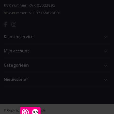
KVK nummer: KVK 05023895
btw-nummer: NL007355828B01
Klantenservice
Mijn account
Categorieën
Nieuwsbrief
© Copyright 2026 van 't Ende
9,5