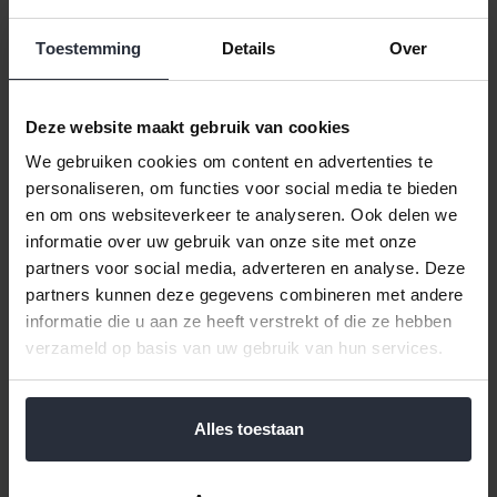
Toestemming
Details
Over
Deze website maakt gebruik van cookies
We gebruiken cookies om content en advertenties te
personaliseren, om functies voor social media te bieden
Kop en schotel 22cl vanille
Kop en schotel 22cl peach
en om ons websiteverkeer te analyseren. Ook delen we
Blush
Blush
informatie over uw gebruik van onze site met onze
€8,95 Incl. btw
€8,95 Incl. btw
partners voor social media, adverteren en analyse. Deze
€7,40 Excl. btw
€7,40 Excl. btw
partners kunnen deze gegevens combineren met andere
Beschikbaar
Beschikbaar
informatie die u aan ze heeft verstrekt of die ze hebben
verzameld op basis van uw gebruik van hun services.
In winkelwagen
In winkelwagen
Alles toestaan