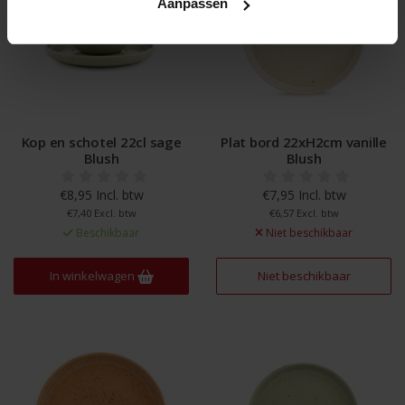
Aanpassen
Kop en schotel 22cl sage
Plat bord 22xH2cm vanille
Blush
Blush
€8,95 Incl. btw
€7,95 Incl. btw
€7,40 Excl. btw
€6,57 Excl. btw
Beschikbaar
Niet beschikbaar
In winkelwagen
Niet beschikbaar