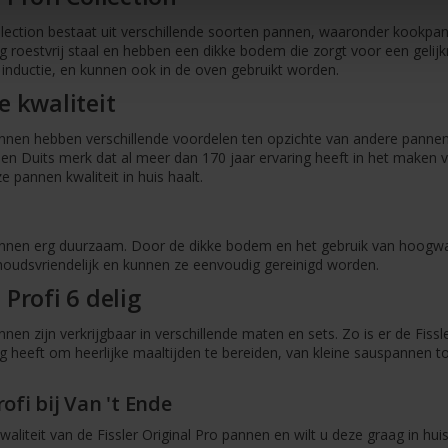
ollection bestaat uit verschillende soorten pannen, waaronder kookp
roestvrij staal en hebben een dikke bodem die zorgt voor een gelijk
 inductie, en kunnen ook in de oven gebruikt worden.
 kwaliteit
annen hebben verschillende voordelen ten opzichte van andere pannen
 een Duits merk dat al meer dan 170 jaar ervaring heeft in het make
 pannen kwaliteit in huis haalt.
pannen erg duurzaam. Door de dikke bodem en het gebruik van hoogw
houdsvriendelijk en kunnen ze eenvoudig gereinigd worden.
 Profi 6 delig
nnen zijn verkrijgbaar in verschillende maten en sets. Zo is er de Fiss
ig heeft om heerlijke maaltijden te bereiden, van kleine sauspannen t
rofi bij Van 't Ende
waliteit van de Fissler Original Pro pannen en wilt u deze graag in hu