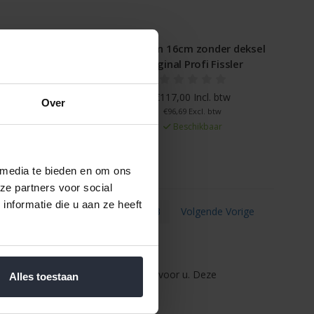
ginal Profi 16cm
Steelpan 16cm zonder deksel
issler
Original Profi Fissler
5 Incl. btw
€117,00 Incl. btw
Over
0 Excl. btw
€96,69 Excl. btw
schikbaar
Beschikbaar
 media te bieden en om ons
ze partners voor social
nformatie die u aan ze heeft
1
2
3
Volgende Vorige
Profi pannen een uitstekende keuze voor u. Deze
Alles toestaan
gn dat in iedere keuken past.