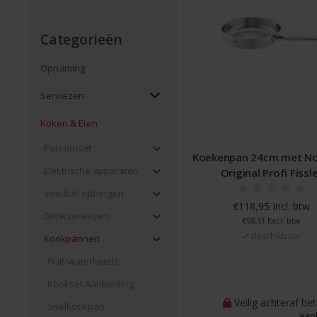
Categorieën
Opruiming
Serviezen
Koken & Eten
Pannenset
Koekenpan 24cm met Nov
Elektrische apparaten
Original Profi Fissl
Voedsel opbergen
€118,95 Incl. btw
Drinkserviezen
€98,31 Excl. btw
Beschikbaar
Kookpannen
Fluit/waterketels
Kookset Aanbieding
Veilig achteraf be
Snelkookpan
aan