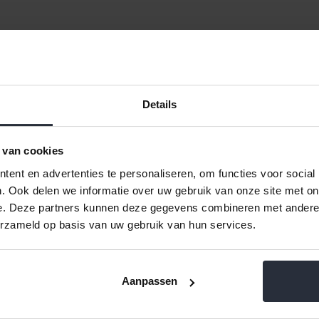
ofi RVS
Kookpan 28cm Original Profi RVS
Steelpan Ori
deksel Fissler
F
€215,00 Incl. btw
€114,9
Details
€177,69 Excl. btw
€95,0
Beschikbaar
Be
 van cookies
ent en advertenties te personaliseren, om functies voor social
. Ook delen we informatie over uw gebruik van onze site met on
e. Deze partners kunnen deze gegevens combineren met andere i
ten
12
Standaard
erzameld op basis van uw gebruik van hun services.
 Profi
waardige kookpannen van topkwaliteit? Dan zijn de Fissler Original 
Aanpassen
 gemaakt van hoogwaardig roestvrij staal en hebben een tijdloos desi
l Profi Collection