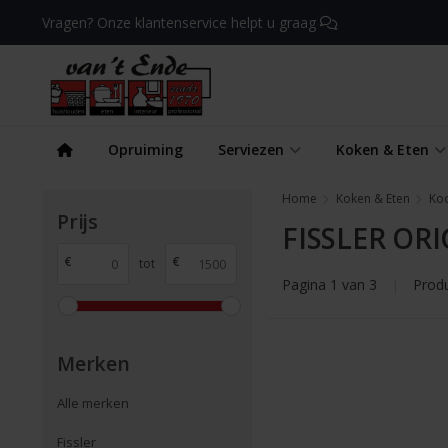
Vragen? Onze klantenservice helpt u graag
Opruiming
Serviezen
Koken & Eten
Home
Koken & Eten
Ko
Prijs
FISSLER OR
€
€
tot
Pagina 1 van 3
|
Prod
Merken
Alle merken
Fissler