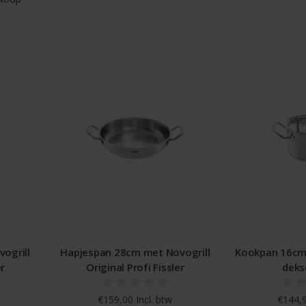
ogrill
Hapjespan 28cm met Novogrill
Kookpan 16cm 
er
Original Profi Fissler
dekse
€159,00 Incl. btw
€144,9