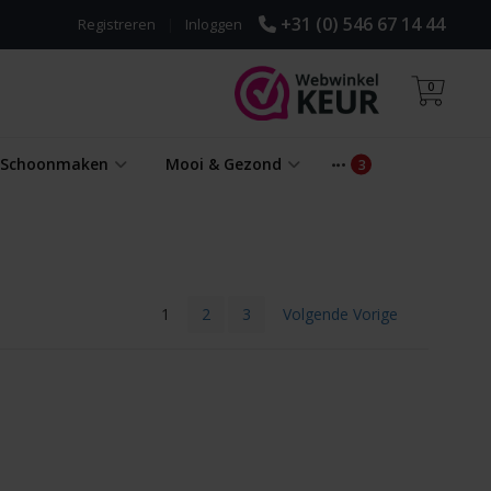
+31 (0) 546 67 14 44
Registreren
|
Inloggen
0
& Schoonmaken
Mooi & Gezond
1
2
3
Volgende Vorige