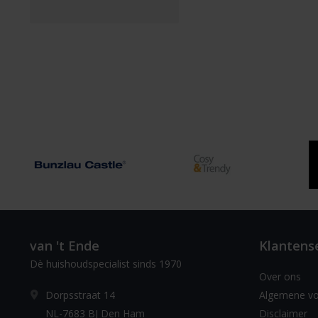
van 't Ende
Klantens
Dè huishoudspecialist sinds 1970
Over ons
Dorpsstraat 14
Algemene v
NL-7683 BJ Den Ham
Disclaimer