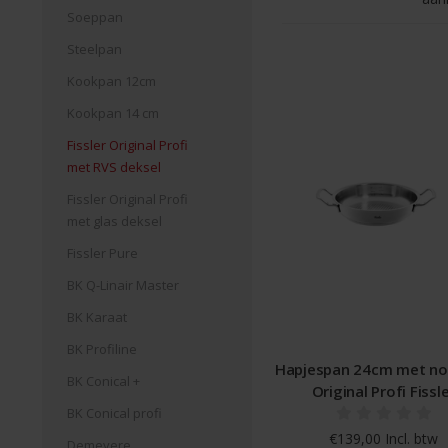
Soeppan
Steelpan
Kookpan 12cm
Kookpan 14 cm
Fissler Original Profi
met RVS deksel
Fissler Original Profi
met glas deksel
Fissler Pure
BK Q-Linair Master
BK Karaat
BK Profiline
Hapjespan 24cm met nov
BK Conical +
Original Profi Fissl
BK Conical profi
€139,00 Incl. btw
Demeyere