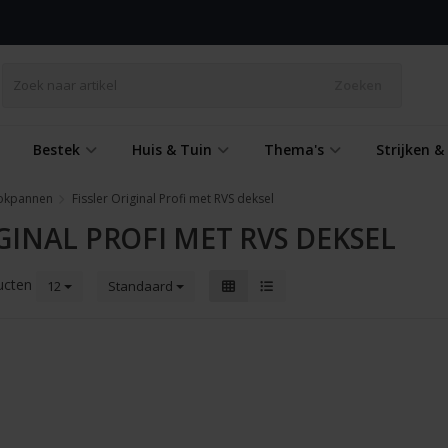
Zoeken
Bestek
Huis & Tuin
Thema's
Strijken 
okpannen
Fissler Original Profi met RVS deksel
IGINAL PROFI MET RVS DEKSEL
ucten
12
Standaard