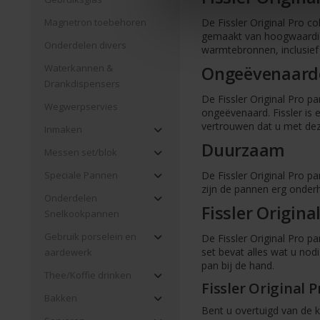
Magnetron toebehoren
De Fissler Original Pro c
gemaakt van hoogwaardig 
Onderdelen divers
warmtebronnen, inclusief
Waterkannen &
Ongeëvenaarde
Drankdispensers
De Fissler Original Pro p
Wegwerpservies
ongeëvenaard. Fissler is
vertrouwen dat u met deze
Inmaken
Duurzaam
Messen set/blok
De Fissler Original Pro 
Speciale Pannen
zijn de pannen erg onder
Onderdelen
Fissler Original
Snelkookpannen
Gebruik porselein en
De Fissler Original Pro pa
set bevat alles wat u nod
aardewerk
pan bij de hand.
Thee/Koffie drinken
Fissler Original P
Bakken
Bent u overtuigd van de k