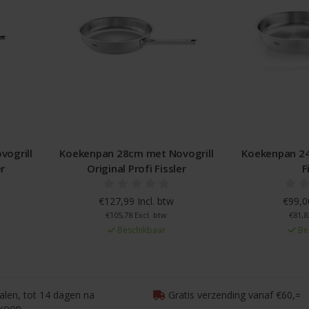
ogrill
Koekenpan 28cm met Novogrill
Koekenpan 24
er
Original Profi Fissler
F
€127,99 Incl. btw
€99,00
€105,78 Excl. btw
€81,8
Beschikbaar
Be
talen, tot 14 dagen na
Gratis verzending vanaf €60,=
koop