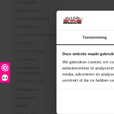
Elo Turmalin
WMF kookpan
Kookpan 24cm Original Pr
Sola Profiline Deluxe
deksel Fissler
Sudderplaten
Stoompannen/Stomerinzet
€149,00 Incl. btw
Toestemming
€123,14 Excl. btw
Mr. Gripper
Beschikbaar
Kookpan deksels
Deze website maakt gebruik
Afgietdeksel
We gebruiken cookies om cont
Handgrepen &
websiteverkeer te analyseren
dekselknoppen
media, adverteren en analys
Pagina 1 van 3
|
Produc
9,5
verstrekt of die ze hebben v
Fissler M5 Pro-Ply
Fissler Original
Koekenpannen
Keukengerei
Bent u op zoek naar hoog
professionele pannen zijn
Braden
Fissler Origina
Gebruiksglas