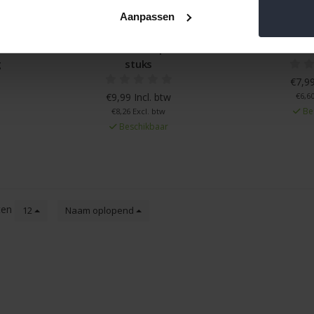
Aanpassen
et
Theelicht LED met oplader set 4
Theelicht 
g
stuks
€7,99
€9,99 Incl. btw
€6,60
Be
€8,26 Excl. btw
Beschikbaar
ten
12
Naam oplopend