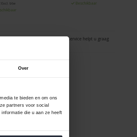
Beschikbaar
 Excl. btw
schikbaar
Vragen? Onze klantenservice helpt u graag
Over
 media te bieden en om ons
ze partners voor social
nformatie die u aan ze heeft