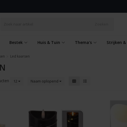
Zoeken
Bestek
Huis & Tuin
Thema's
Strijken 
sen
Led kaarsen
EN
ucten
12
Naam oplopend