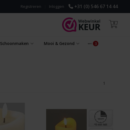
+31 (0) 546 67 14 44
Registreren
|
Inloggen
0
& Schoonmaken
Mooi & Gezond
1