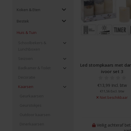
Koken & Eten
Bestek
Huis & Tuin
Schoolbekers &
Lunchboxen
Seizoen
Led stompkaars met da
Badkamer & Toilet
ivoor set 3
Decoratie
€13,99 Incl. btw
Kaarsen
€11,56 Excl. btw
Geurkaarsen
Niet beschikbaar
Geurstokjes
Outdoor kaarsen
Dinerkaarsen
Veilig achteraf be
aan