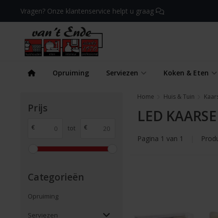
Vragen? Onze klantenservice helpt u graag
Opruiming
Serviezen
Koken & Eten
Home
Huis & Tuin
Kaar
Prijs
LED KAARS
€
€
tot
Pagina 1 van 1
|
Prod
Categorieën
Opruiming
Serviezen