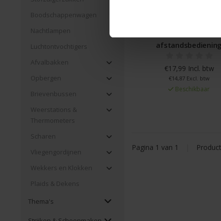
Boodschappenwagen
Nachtlampen
Ledkaarsen set 9 m
afstandsbedienin
Luchtontvochtigers
Afvalbakken
€17,99 Incl. btw
Opbergen
€14,87 Excl. btw
Beschikbaar
Brievenbussen
Weerstations &
Thermometers
Scharen
Pagina 1 van 1
|
Produc
Vliegengordijnen
Wekkers en Klokken
Plaids & Dekens
Thema's
Strijken & Schoonmaken