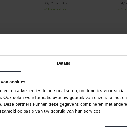
€4,12 Excl. btw
€4,12
Beschikbaar
Be
winkel in Den Ham is
Meer dan 8.000 producten
elijk
Details
 van cookies
ent en advertenties te personaliseren, om functies voor social
. Ook delen we informatie over uw gebruik van onze site met on
e. Deze partners kunnen deze gegevens combineren met andere i
erzameld op basis van uw gebruik van hun services.