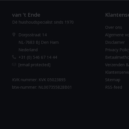
van 't Ende
Klantens
Dè huishoudspecialist sinds 1970
Over ons
Dorpsstraat 14
Algemene v
NL-7683 BJ Den Ham
Disclaimer
Nederland
Privacy Polic
+31 (0) 546 67 14 44
Betaalmeth
[email protected]
Verzenden &
Klantenservi
KVK nummer: KVK 05023895
Sitemap
btw-nummer: NL007355828B01
RSS-feed