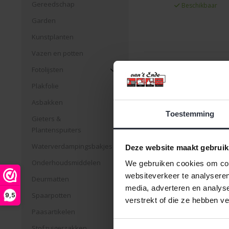
Gereedschap
Beschikbaar
Garden
Kunstplanten
Vazen en potten
Afhalen in onze 
Fotolijsten
mog
Plakfolie
Asbakken
Toestemming
Gieters &
Plantenspuiters
Waterverdampingsbakjes
Deze website maakt gebruik
Onderhoudsmiddelen
We gebruiken cookies om cont
websiteverkeer te analyseren
Deurmatten
media, adverteren en analys
Spaarpotten
9,5
verstrekt of die ze hebben v
Paasartikelen
Stofzuigerzakken