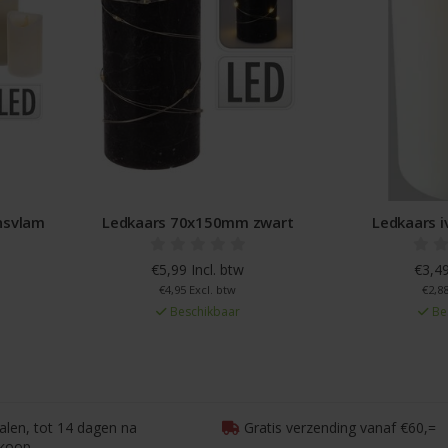
nsvlam
Ledkaars 70x150mm zwart
Ledkaars 
€5,99 Incl. btw
€3,49
€4,95 Excl. btw
€2,88
Beschikbaar
Be
talen, tot 14 dagen na
Gratis verzending vanaf €60,=
koop