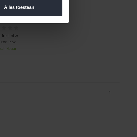
Alles toestaan
led set 8 stuks
 Incl. btw
 Excl. btw
schikbaar
1