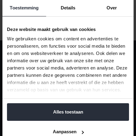
Toestemming
Details
Over
Deze website maakt gebruik van cookies
We gebruiken cookies om content en advertenties te
personaliseren, om functies voor social media te bieden
en om ons websiteverkeer te analyseren. Ook delen we
van 't Ende
informatie over uw gebruik van onze site met onze
Dè huishoudspecialist sinds 1970
partners voor social media, adverteren en analyse. Deze
partners kunnen deze gegevens combineren met andere
Dorpsstraat 14
informatie die u aan ze heeft verstrekt of die ze hebben
NL-7683 BJ Den Ham
verzameld op basis van uw gebruik van hun services.
Nederland
+31 (0) 546 67 14 44
Alles toestaan
[email protected]
KVK nummer: KVK 05023895
Aanpassen