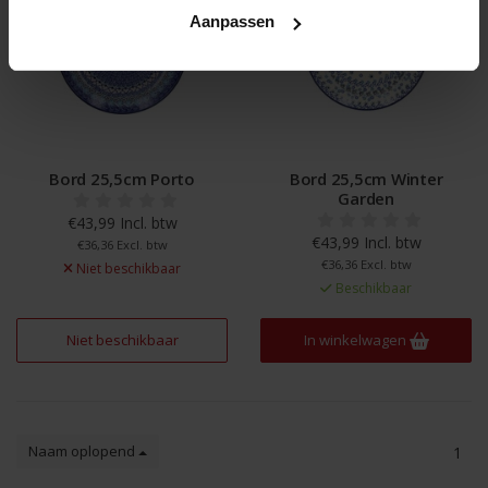
Aanpassen
Bord 25,5cm Porto
Bord 25,5cm Winter
Garden
€43,99 Incl. btw
€43,99 Incl. btw
€36,36 Excl. btw
€36,36 Excl. btw
Niet beschikbaar
Beschikbaar
Niet beschikbaar
In winkelwagen
Naam oplopend
1