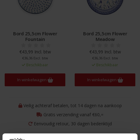
Bord 25,5cm Flower
Bord 25,5cm Flower
Fountain
Meadow
€43,99 Incl. btw
€43,99 Incl. btw
€36,36 Excl. btw
€36,36 Excl. btw
Beschikbaar
Beschikbaar
In winkelwagen
In winkelwagen
Veilig achteraf betalen, tot 14 dagen na aankoop
Gratis verzending vanaf €60,=
Eenvoudig retour, 30 dagen bedenktijd