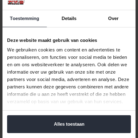
Toestemming
Details
Over
Deze website maakt gebruik van cookies
We gebruiken cookies om content en advertenties te
personaliseren, om functies voor social media te bieden
Bord 25,5cm Harmony
Bord 25,5cm Lace
en om ons websiteverkeer te analyseren. Ook delen we
informatie over uw gebruik van onze site met onze
€43,99 Incl. btw
€43,99 Incl. btw
partners voor social media, adverteren en analyse. Deze
€36,36 Excl. btw
€36,36 Excl. btw
partners kunnen deze gegevens combineren met andere
Beschikbaar
Beschikbaar
informatie die u aan ze heeft verstrekt of die ze hebben
verzameld op basis van uw gebruik van hun services.
In winkelwagen
In winkelwagen
Alles toestaan