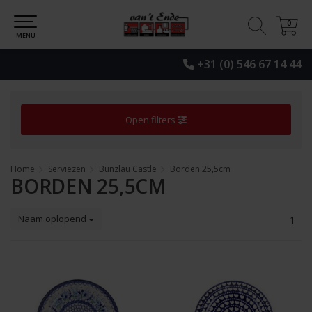
0
0
MENU
+31 (0) 546 67 14 44
Open filters
Home
Serviezen
Bunzlau Castle
Borden 25,5cm
BORDEN 25,5CM
Naam oplopend
1