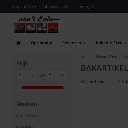
Vragen? Onze klantenservice helpt u graag
Opruiming
Serviezen
Koken & Eten
Home
Koken & Eten
Ba
Prijs
BAKARTIKEL
€
€
tot
Pagina 1 van 2
|
Prod
Merken
Alle merken
Brabantia