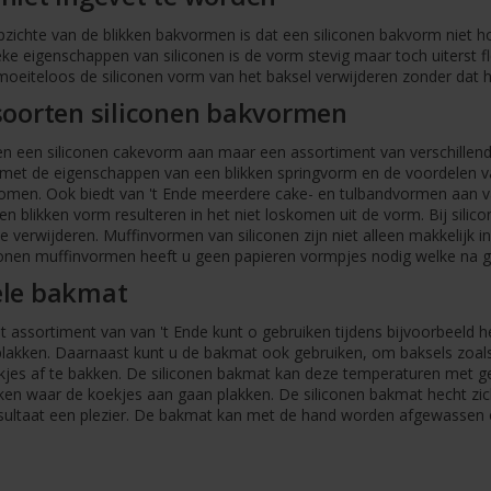
zichte van de blikken bakvormen is dat een siliconen bakvorm niet h
e eigenschappen van siliconen is de vorm stevig maar toch uiterst fle
 moeiteloos de siliconen vorm van het baksel verwijderen zonder dat hi
soorten siliconen bakvormen
leen een siliconen cakevorm aan maar een assortiment van verschillen
met de eigenschappen van een blikken springvorm en de voordelen van
omen. Ook biedt van 't Ende meerdere cake- en tulbandvormen aan v
 blikken vorm resulteren in het niet loskomen uit de vorm. Bij silicone
te verwijderen. Muffinvormen van siliconen zijn niet alleen makkelijk 
iconen muffinvormen heeft u geen papieren vormpjes nodig welke na
ele bakmat
et assortiment van van 't Ende kunt o gebruiken tijdens bijvoorbeel
lakken. Daarnaast kunt u de bakmat ook gebruiken, om baksels zoals 
kjes af te bakken. De siliconen bakmat kan deze temperaturen met g
iken waar de koekjes aan gaan plakken. De siliconen bakmat hecht zic
sultaat een plezier. De bakmat kan met de hand worden afgewassen 