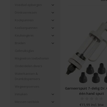
Voedsel opbergen
Drinkserviezen
Kookpannen
Koekenpannen
Keukengerei
Braden
Gebruiksglas
Magnetron toebehoren
Onderdelen divers
Waterkannen &
Drankdispensers
Wegwerpservies
Garneerspuit 7-delig Dr.
één hand spuit
Inmaken
Messen set/blok
€15,99 Incl. btw