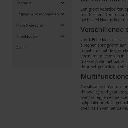
Thema's
Een groot voordeel ten op
Strijken & Schoonmaken
met bakken. Door de uniek
uw baksel klaar is kunt u
Mooi & Gezond
Verschillende 
Tafelkleden
van 't Ende biedt niet al
siliconen springvorm aan 
Acties
moeiteloos uit de vorm k
vorm, maar deze kan in een
makkelijk van het baksel 
door het gebruik van sil
Multifunction
De siliconen bakmat in h
de ondergrond gaat vastp
oven te leggen en de koe
bakpapier hoeft te gebru
oven halen van het bakre