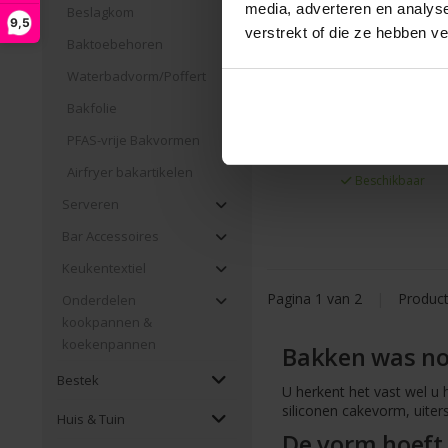
media, adverteren en analys
Beslagkom
9,5
verstrekt of die ze hebben v
Baktoebehoren
Bakkwast siliconen 37
Waterbadvorm/Poffert
Oetker
Bakfolie
€7,49 Incl. btw
PFAS-vrije Bakvormen
€6,19 Excl. btw
Airfryer bakartikelen
Beschikbaar
Serveren
Bar Accessoires
Keukentextiel
Pagina 1 van 2
|
Produc
Onderdelen
kookpannen &
koekenpannen
Bakken was nog
Bestek
U herkent het vast wel u 
siliconen cakevorm, uiter
Huis & Tuin
De vorm hoeft 