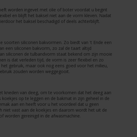
oeft worden ingevet met olie of boter voordat u begint
xibel en blijft het baksel niet aan de vorm kleven. Nadat
erdoor het baksel beschadigd of deels achterblijft.
de soorten siliconen bakvormen. Zo biedt van 't Ende een
 een siliconen bakvorm, zo zal de taart altijd
an siliconen de tulbandvorm staat bekend om zijn mooie
n is dat verleden tijd, de vorm is zeer flexibel en zo
in het gebruik, maar ook nog eens goed voor het milieu,
 gebruik zouden worden weggegooit.
d het kneden van deeg, om te voorkomen dat het deeg aan
koekjes op te leggen en de bakmat in zijn geheel in de
emak aan en heeft voor u het voordeel dat u geen
h niet vast aan de koekjes en daarom wordt het uit de
of worden gereinigd in de afwasmachine.