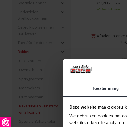
Speciale Pannen
€13,21 Excl. btw
Beschikbaar
Onderdelen
Snelkookpannen
Gebruik porselein en
aardewerk
Afhalen in onze 
mog
Thee/Koffie drinken
Bakken
Cakevormen
Ovenschalen
Springvormen
Maatbekers
Toestemming
Muffinvormen
Bakartikelen Kunststof
Deze website maakt gebruik
en Siliconen
We gebruiken cookies om cont
Speciale Bakartikelen
websiteverkeer te analyseren