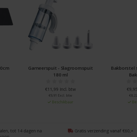
30cm
Garneerspuit - Slagroomspuit
Bakborstel s
180 ml
Bak
€11,99 Incl. btw
€9,95
€9,91 Excl. btw
€8,22
Beschikbaar
Be
talen, tot 14 dagen na
Gratis verzending vanaf €60,=
koop