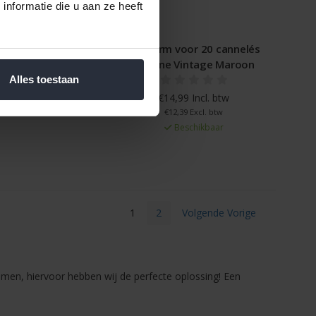
nformatie die u aan ze heeft
Starflex Patisse
Bakvorm voor 20 cannelés
Silicone Vintage Maroon
Alles toestaan
 Incl. btw
6 Excl. btw
€14,99 Incl. btw
schikbaar
€12,39 Excl. btw
Beschikbaar
1
2
Volgende Vorige
komen, hiervoor hebben wij de perfecte oplossing! Een