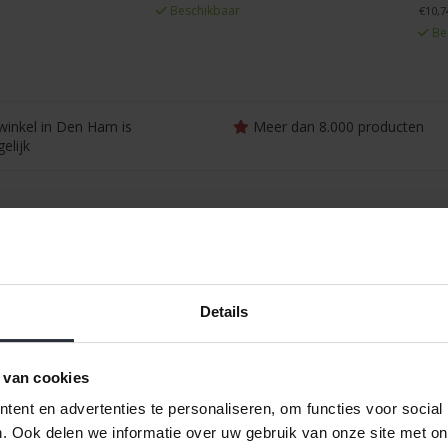
Beschikbaar
€10,7
Be
winkel in Den Ham is
Meer dan 8.000 producten
elijk
Details
 van cookies
ent en advertenties te personaliseren, om functies voor social
. Ook delen we informatie over uw gebruik van onze site met on