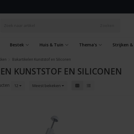
Zoeken
Bestek
Huis & Tuin
Thema's
Strijken 
kken
Bakartikelen Kunststof en Siliconen
EN KUNSTSTOF EN SILICONEN
ucten
12
Meest bekeken