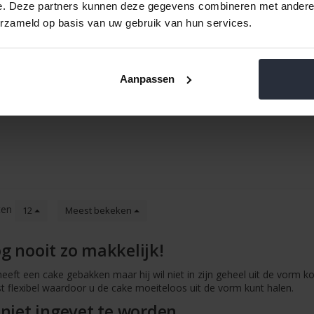
e. Deze partners kunnen deze gegevens combineren met andere i
erzameld op basis van uw gebruik van hun services.
mm Dr.
Siliconen oven-schoonhoudmat
Tulbandvorm 
Aanpassen
€9,95 Incl. btw
€14,95
€8,22 Excl. btw
€12,3
Beschikbaar
Be
ten
12
Meest bekeken
 nooit zo makkelijk!
heeft een cake gebakken maar hij wil niet in zijn geheel uit de vorm 
st flexibel waardoor u de cake moeiteloos uit de vorm kunt halen.
niet ingevet te worden