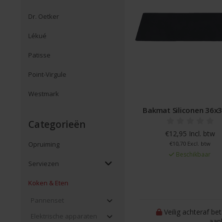
Dr. Oetker
Lékué
Patisse
Point-Virgule
Westmark
Bakmat Siliconen 36x
Categorieën
€12,95 Incl. btw
€10,70 Excl. btw
Opruiming
Beschikbaar
Serviezen
Koken & Eten
Pannenset
Veilig achteraf be
Elektrische apparaten
aan