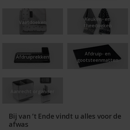
Keuken- en
Vaatdoeken
theedoeken
Afdruip- en
Afdruiprekken
gootsteenmatten
Aanrecht organiser
Bij van ’t Ende vindt u alles voor de
afwas