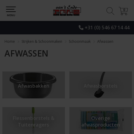
0
0
MENU
+31 (0) 546 67 14 44
Home
Strijken & Schoonmaken
Schoonmaak
Afwassen
AFWASSEN
Afwasbakken
Afwasborstels
Flessenborstels &
Overige
Tuitenragers
afwasproducten