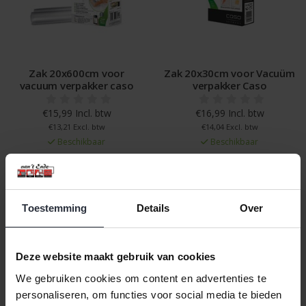
Zak 20x600cm voor
Zak 20x30cm voor Vacuüm
vacuum verpakker caso
verpakker Caso
€15,99 Incl. btw
€16,99 Incl. btw
€13,21 Excl. btw
€14,04 Excl. btw
Beschikbaar
Beschikbaar
In winkelwagen
In winkelwagen
Toestemming
Details
Over
Veilig achteraf betalen, tot 14 dagen na aankoop
Gratis verzending vanaf €60,=
Deze website maakt gebruik van cookies
Eenvoudig retour, 30 dagen bedenktijd
We gebruiken cookies om content en advertenties te
personaliseren, om functies voor social media te bieden