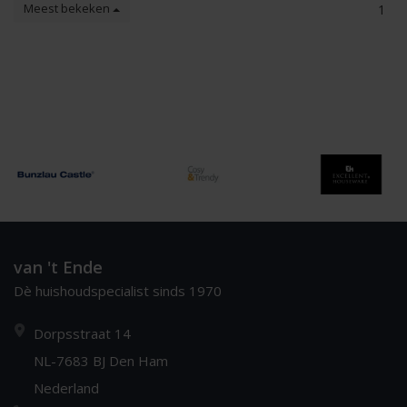
Meest bekeken
1
van 't Ende
Dè huishoudspecialist sinds 1970
Dorpsstraat 14
NL-7683 BJ Den Ham
Nederland