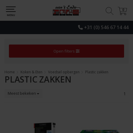
0
0
MENU
+31 (0) 546 67 14 44
Open filters
Home
Koken & Eten
Voedsel opbergen
Plastic zakken
PLASTIC ZAKKEN
Meest bekeken
1