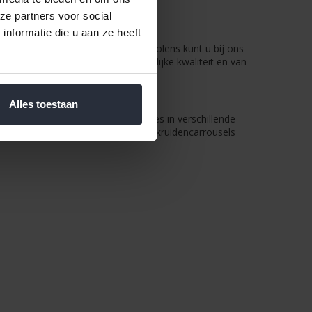
.
ze partners voor social
nformatie die u aan ze heeft
topmerken. Naast peper- en zoutmolens kunt u bij ons
n kruidenstrooiers zijn van degelijke kwaliteit en van
Alles toestaan
 uitgebreid aanbod aan kruidenrekjes in verschillende
et opbergen van uw kruiden. Naast kruidencarrousels