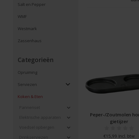
Salt en Pepper
WMF
Westmark
Zassenhaus
Categorieën
Opruiming
Serviezen
Koken & Eten
Pannenset
Peper-/Zoutmolen ho
Elektrische apparaten
gietijzer
Voedsel opbergen
€15,99 Incl. btw
Drinkserviezen