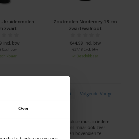
 - kruidenmolen
Zoutmolen Norderney 18 cm
m zwart
zwart/walnoot
 Incl. btw
€44,99 Incl. btw
9 Excl. btw
€37,18 Excl. btw
schikbaar
Beschikbaar
1
2
3
4
5
6
Volgende Vorige
e
Over
 zoutmolen zijn natuurlijk een absolute must in iedere
trooiers. Wij verkopen simpele molens maar ook zeer
 deze serie zijn van hoge kwaliteit en bovendien te
 media te bieden en om ons