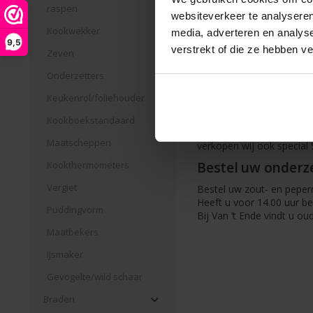
verkrijgen in twee versch
raspen
websiteverkeer te analyseren
Andere kruid
Kookwekker
media, adverteren en analys
9,5
Naast handige peper- en 
verstrekt of die ze hebben v
Zeven
ook terecht voor vanillem
merken als Gefu en Peug
Onderzetters
Uw kruiden netj
Keukenrol/foliehouder
Ook voor het opbergen van
Kookboekstandaard
maten. Zo hebben wij 7-d
Maatscheppen
verkopen wij ook special 
Bestel uw onderze
Kookthermometers
Vergiet
Bestel uw zout- en peperm
Heeft u voor 14.00 uur b
Puddingvorm
Bij Van ’t Ende vindt u ou
Maatbekers
IJsmaker
Gevogelte/wild schaar
Braden