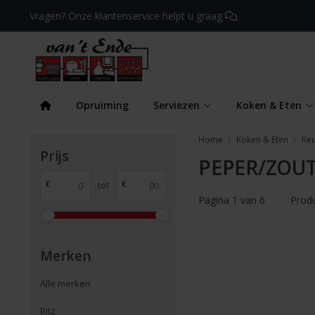
Vragen? Onze klantenservice helpt u graag
Opruiming
Serviezen
Koken & Eten
Home
Koken & Eten
Ke
Prijs
PEPER/ZOU
€
€
tot
Pagina 1 van 6
|
Prod
Merken
Alle merken
Bitz