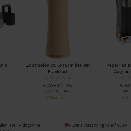
r in
Zoutmolen Ø5.6x18cm beuken
Peper- en 
Frankfurt
Augsbur
€32,99 Incl. btw
€59,99
€27,26 Excl. btw
€49,5
Beschikbaar
Be
talen, tot 14 dagen na
Gratis verzending vanaf €60,=
koop