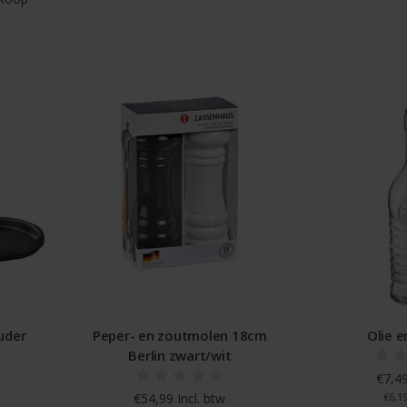
uder
Peper- en zoutmolen 18cm
Olie e
Berlin zwart/wit
€7,49
€54,99 Incl. btw
€6,19