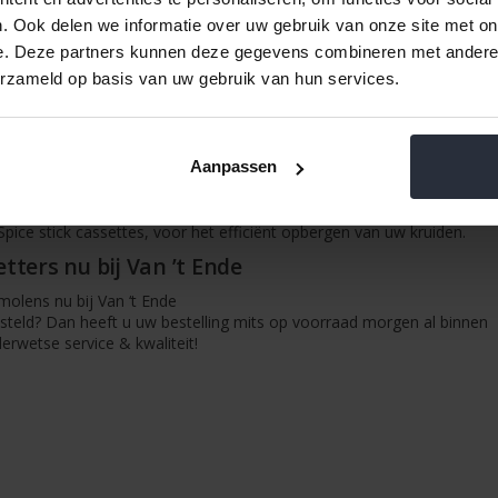
illende maten. Bovendien hebben wij ook molens in materialen als RVS
. Ook delen we informatie over uw gebruik van onze site met on
enmolens
e. Deze partners kunnen deze gegevens combineren met andere i
zoutmolens, verkopen wij ook diverse kruidenstrooiers van bekende 
erzameld op basis van uw gebruik van hun services.
olens en molens voor het vermalen van nootmuskaat. Al onze molens e
eot.
es opbergen
Aanpassen
 uw kruiden kunt u bij Van ’t Ende terecht. Bij ons vindt u online een
elige kruidenrekjes maar ook grotere, 17-delige kruidenrekjes voor h
Spice stick cassettes, voor het efficiënt opbergen van uw kruiden.
tters nu bij Van ’t Ende
olens nu bij Van ‘t Ende
esteld? Dan heeft u uw bestelling mits op voorraad morgen al binnen
derwetse service & kwaliteit!