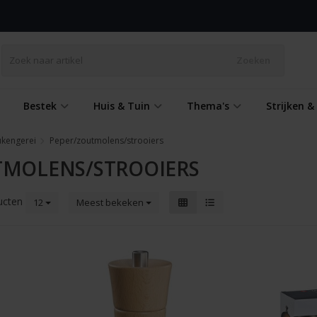
Zoeken
Bestek
Huis & Tuin
Thema's
Strijken 
ukengerei
Peper/zoutmolens/strooiers
TMOLENS/STROOIERS
ucten
12
Meest bekeken