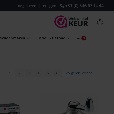
+31 (0) 546 67 14 44
Registreren
|
Inloggen
0
& Schoonmaken
Mooi & Gezond
1
2
3
4
5
6
Volgende Vorige