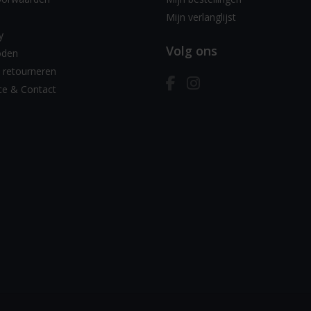
Mijn verlanglijst
y
Volg ons
oden
 retourneren
ce & Contact