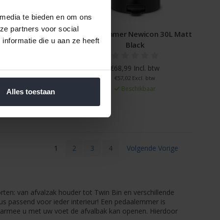
 media te bieden en om ons
ze partners voor social
r Newicon 30L
Pedaalemmer Newicon 30L Matt
nformatie die u aan ze heeft
atinum
Black
 Incl. btw
€68,99 Incl. btw
2 Excl. btw
€57,02 Excl. btw
schikbaar
Beschikbaar
Alles toestaan
1
2
3
4
Volgende Vorige
rten: van afvalzak houder tot Twin Bin en verschillende
dus passend voor ieder interieur! Een pedaalemmer is
waarmee u met uw voet de afvalbak kan openen. Hierdoor