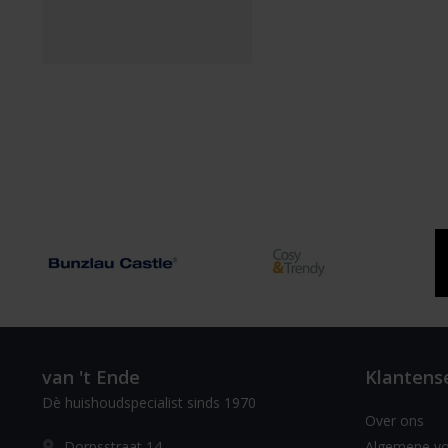
van 't Ende
Klantens
Dè huishoudspecialist sinds 1970
Over ons
Dorpsstraat 14
Algemene v