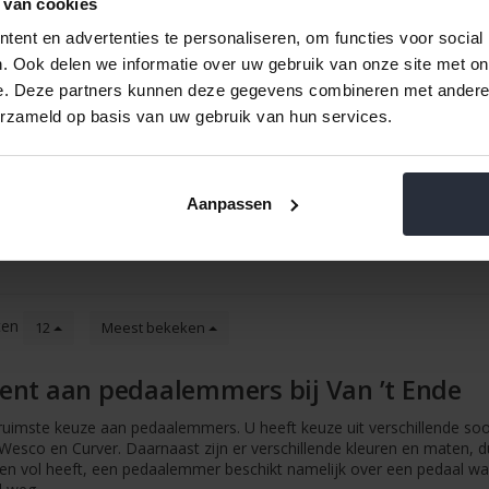
 van cookies
ent en advertenties te personaliseren, om functies voor social
. Ook delen we informatie over uw gebruik van onze site met on
r Matt
Pedaalemmer NewIcon 12 liter
Pedaalemme
e. Deze partners kunnen deze gegevens combineren met andere i
Soft Beige
Pl
erzameld op basis van uw gebruik van hun services.
€38,99 Incl. btw
€69,00
€32,22 Excl. btw
€57,0
Beschikbaar
Be
Aanpassen
ten
12
Meest bekeken
ent aan pedaalemmers bij Van ’t Ende
e ruimste keuze aan pedaalemmers. U heeft keuze uit verschillende soo
Wesco en Curver. Daarnaast zijn er verschillende kleuren en maten, 
den vol heeft, een pedaalemmer beschikt namelijk over een pedaal 