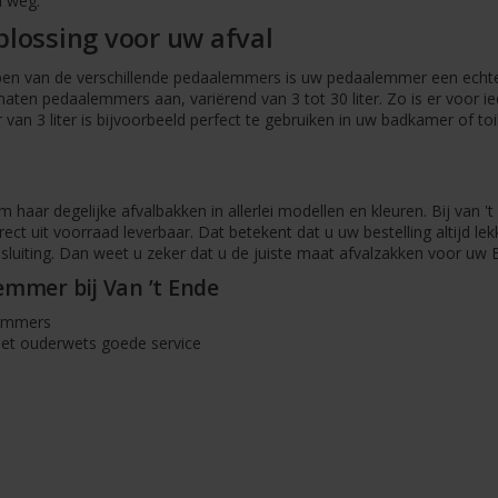
l weg.
oplossing voor uw afval
rpen van de verschillende pedaalemmers is uw pedaalemmer een echte
maten pedaalemmers aan, variërend van 3 tot 30 liter. Zo is er voor 
an 3 liter is bijvoorbeeld perfect te gebruiken in uw badkamer of toil
 haar degelijke afvalbakken in allerlei modellen en kleuren. Bij van '
ect uit voorraad leverbaar. Dat betekent dat u uw bestelling altijd le
luiting. Dan weet u zeker dat u de juiste maat afvalzakken voor uw B
emmer bij Van ’t Ende
lemmers
t ouderwets goede service