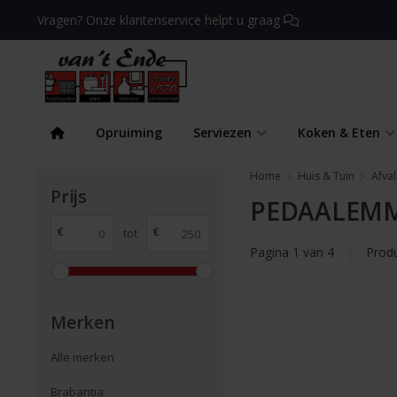
Vragen? Onze klantenservice helpt u graag
Opruiming
Serviezen
Koken & Eten
Home
Huis & Tuin
Afva
Prijs
PEDAALEM
€
€
tot
Pagina 1 van 4
|
Prod
Merken
Alle merken
Brabantia