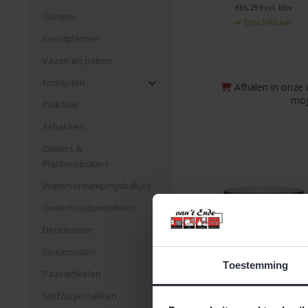
€65,29 Excl. btw
Garden
Beschikbaar
Kunstplanten
Vazen en potten
Fotolijsten
Afhalen in onze 
mog
Plakfolie
Asbakken
Gieters &
Plantenspuiters
Waterverdampingsbakjes
Onderhoudsmiddelen
Deurmatten
Spaarpotten
Toestemming
Paasartikelen
Stofzuigerzakken