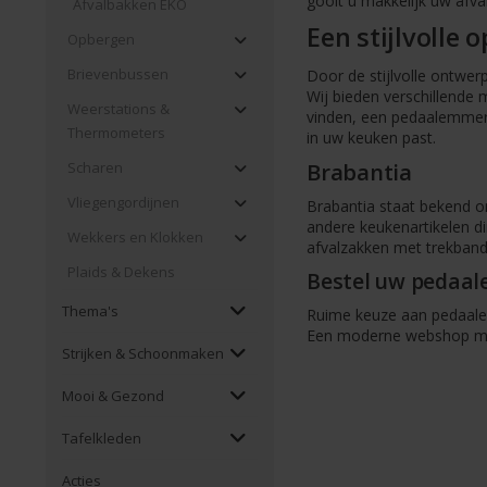
gooit u makkelijk uw afva
Afvalbakken EKO
Een stijlvolle 
Opbergen
Brievenbussen
Door de stijlvolle ontwe
Wij bieden verschillende 
Weerstations &
vinden, een pedaalemmer v
Thermometers
in uw keuken past.
Brabantia
Scharen
Vliegengordijnen
Brabantia staat bekend om
andere keukenartikelen dir
Wekkers en Klokken
afvalzakken met trekbands
Plaids & Dekens
Bestel uw pedaal
Thema's
Ruime keuze aan pedaa
Een moderne webshop me
Strijken & Schoonmaken
Mooi & Gezond
Tafelkleden
Acties