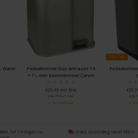
25%
Sale
L Warm
Pedaalemmer Duo antraciet 14
Pedaalemmer
+ 7 L met binnenemmer Curver
€29,99 Incl. btw
€29,99
€24,79 Excl. btw
€24,7
Beschikbaar
Be
talen, tot 14 dagen na
Gratis verzending vanaf €60,=
koop