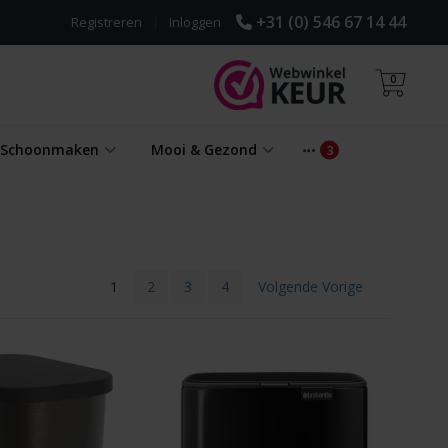
+31 (0) 546 67 14 44
Registreren
|
Inloggen
0
& Schoonmaken
Mooi & Gezond
1
2
3
4
Volgende Vorige