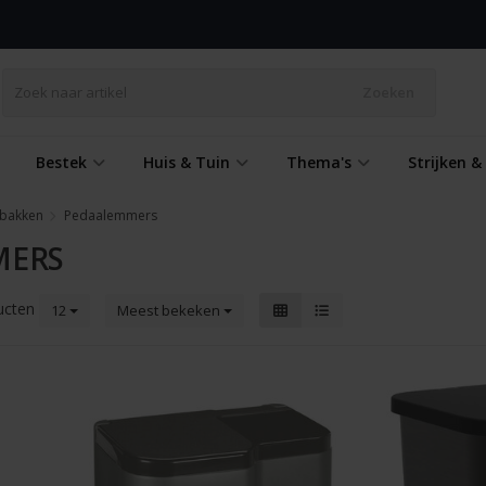
Zoeken
Bestek
Huis & Tuin
Thema's
Strijken 
lbakken
Pedaalemmers
MERS
ucten
12
Meest bekeken