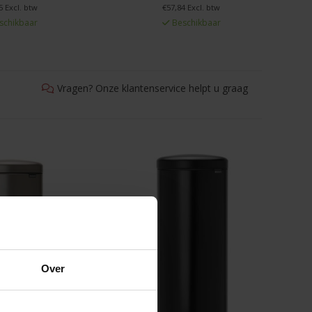
5 Excl. btw
€57,84 Excl. btw
schikbaar
Beschikbaar
Vragen? Onze klantenservice helpt u graag
Over