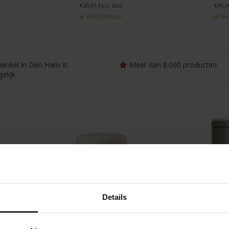
€20,65 Excl. btw
€45,4
Beschikbaar
Be
winkel in Den Ham is
Meer dan 8.000 producten
elijk
Details