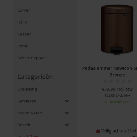
Curver
Hailo
Kesper
Rotho
Salt en Pepper
Pedaalemmer NewIcon 5
Bronze
Categorieën
€39,99 Incl. btw
Opruiming
€33,05 Excl. btw
Serviezen
Beschikbaar
Koken & Eten
Bestek
Veilig achteraf be
aan
Huis & Tuin