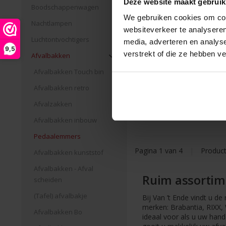
Deze website maakt gebruik
Boodschappenwagen
We gebruiken cookies om cont
Nachtlampen
websiteverkeer te analyseren
Pedaalemmer Bo 60 lite
Luchtontvochtigers
media, adverteren en analys
Steel FPP
9,5
verstrekt of die ze hebben v
Afvalbakken
€199,00 Incl. btw
Afvalbakken Touch bin
€164,46 Excl. btw
Afvalbakken retro
Beschikbaar
Afvalzakken
Afvalbakken inbouw
Pedaalemmers
Pagina 1 van 4
|
Produc
Afvalbakken kunststof
Afvalbakken - Afval
Ruim assortim
scheiden
(Tafel) afvalbakje
Bij Van ’t Ende vindt u d
merken: Brabantia, RIXX, 
Afvalbakken Bo
ideaal voor als u uw han