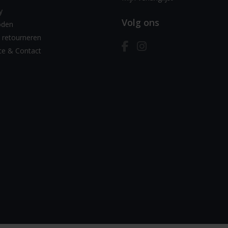
y
Volg ons
oden
 retourneren
ce & Contact