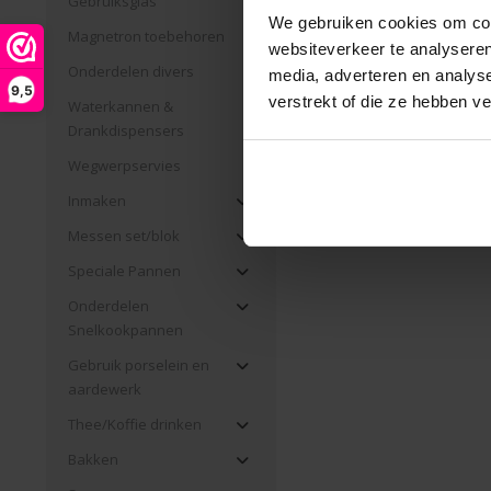
Gebruiksglas
We gebruiken cookies om cont
Magnetron toebehoren
websiteverkeer te analyseren
Onderdelen divers
media, adverteren en analys
9,5
verstrekt of die ze hebben v
Waterkannen &
Drankdispensers
Wegwerpservies
Inmaken
Messen set/blok
Speciale Pannen
Onderdelen
Snelkookpannen
Gebruik porselein en
aardewerk
Thee/Koffie drinken
Bakken