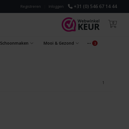
+31 (0) 546 67 14 44
Registreren
|
Inloggen
0
& Schoonmaken
Mooi & Gezond
1