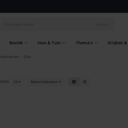
Zoeken
Bestek
Huis & Tuin
Thema's
Strijken 
nkserviezen
Diva
ucten
12
Meest bekeken