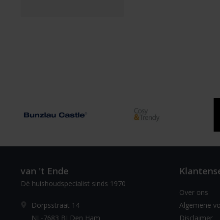
van 't Ende
Klantens
Dè huishoudspecialist sinds 1970
Over ons
Dorpsstraat 14
Algemene v
NL-7683 BJ Den Ham
Disclaimer