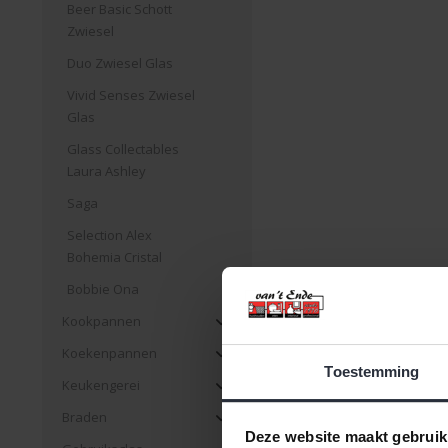
Beer Basic Schott
Zwiesel
Duo Zwiesel Glas
Vivid Senses Zwiesel
Glas
Glass Collectables
Laura Ashley
Saga
Selection Alex
Bohemia Cristal
Bobbie Ona
Kookpannen
Koekenpannen
Toestemming
Keukengerei
Braden
Deze website maakt gebruik