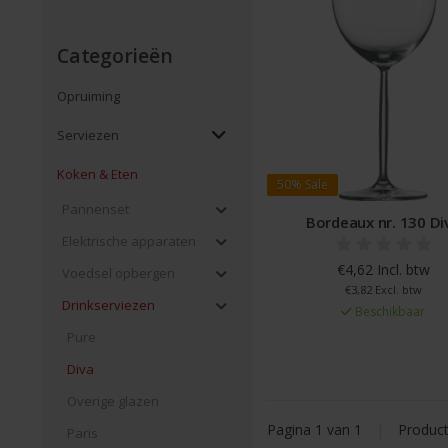
Categorieën
Opruiming
Serviezen
Koken & Eten
50%
Sale
Pannenset
Bordeaux nr. 130 Di
Elektrische apparaten
€4,62 Incl. btw
Voedsel opbergen
€3,82 Excl. btw
Drinkserviezen
Beschikbaar
Pure
Diva
Overige glazen
Pagina 1 van 1
|
Produc
Paris