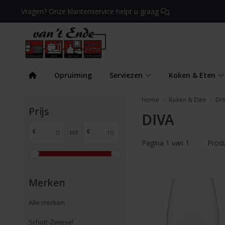
Vragen? Onze klantenservice helpt u graag
Opruiming
Serviezen
Koken & Eten
Home
Koken & Eten
Dri
Prijs
DIVA
€
€
tot
Pagina 1 van 1
|
Prod
Merken
Alle merken
Schott-Zwiesel