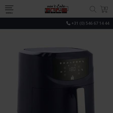
0
0
MENU
+31 (0) 546 67 14 44