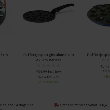
 25cm
Poffertjespan gietaluminium
Poffertjespl
Ø25cm Patisse
€34,99
€34,99 Incl. btw
€28,9
Be
€28,92 Excl. btw
Beschikbaar
talen, tot 14 dagen na
Gratis verzending vanaf €60,=
koop