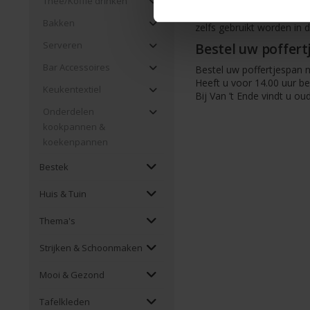
Wij verkopen poffertjespa
Thee/Koffie drinken
professionele gietijzeren
Bakken
zelfs gebruikt worden in 
Serveren
Bestel uw poffertj
Bar Accessoires
Bestel uw poffertjespan n
Heeft u voor 14.00 uur b
Keukentextiel
Bij Van ’t Ende vindt u ou
Onderdelen
kookpannen &
koekenpannen
Bestek
Huis & Tuin
Thema's
Strijken & Schoonmaken
Mooi & Gezond
Tafelkleden