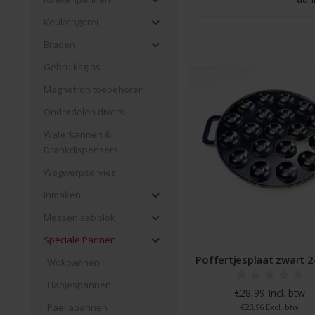
Keukengerei
Braden
Gebruiksglas
Magnetron toebehoren
Onderdelen divers
Waterkannen &
Drankdispensers
Wegwerpservies
Inmaken
Messen set/blok
Speciale Pannen
Poffertjesplaat zwart 
Wokpannen
Hapjespannen
€28,99 Incl. btw
Paellapannen
€23,96 Excl. btw