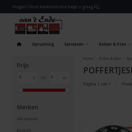
Vragen? Onze klantenservice helpt u graag
Opruiming
Serviezen
Koken & Eten
Home
Koken & Eten
Spe
Prijs
POFFERTJE
€
€
tot
Pagina 1 van 1
|
Prod
Merken
Alle merken
Bestron