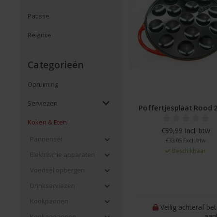
Patisse
Relance
Categorieën
Opruiming
Serviezen
Poffertjesplaat Rood
Koken & Eten
€39,99 Incl. btw
Pannenset
€33,05 Excl. btw
Beschikbaar
Elektrische apparaten
Voedsel opbergen
Drinkserviezen
Kookpannen
Veilig achteraf be
aan
Koekenpannen