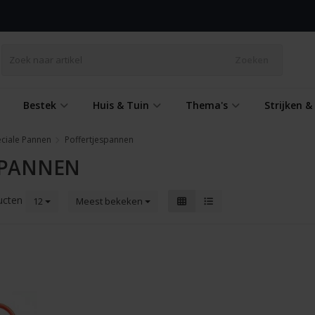
Zoeken
Bestek
Huis & Tuin
Thema's
Strijken 
ciale Pannen
Poffertjespannen
SPANNEN
ucten
12
Meest bekeken