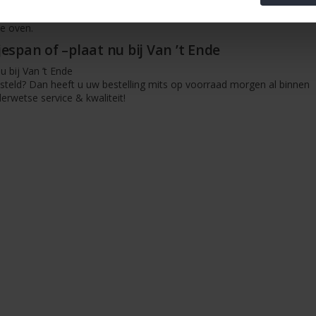
nnen geschikt voor verschillende warmtebronnen. Zo is de poffertjesp
 model is geschikt voor iedere warmtebron; gas, elektrisch, keramisch 
de oven.
espan of –plaat nu bij Van ’t Ende
u bij Van ’t Ende
esteld? Dan heeft u uw bestelling mits op voorraad morgen al binnen
derwetse service & kwaliteit!