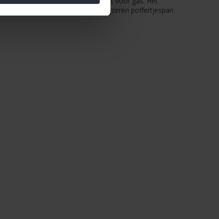
an met antikleeflaag enkel geschikt voor gas. Het
en inductie. Bovendien kan de gietijzeren poffertjespan