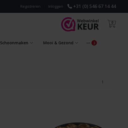
+31 (0) 546 67 14 44
Registreren
|
Inloggen
0
& Schoonmaken
Mooi & Gezond
1