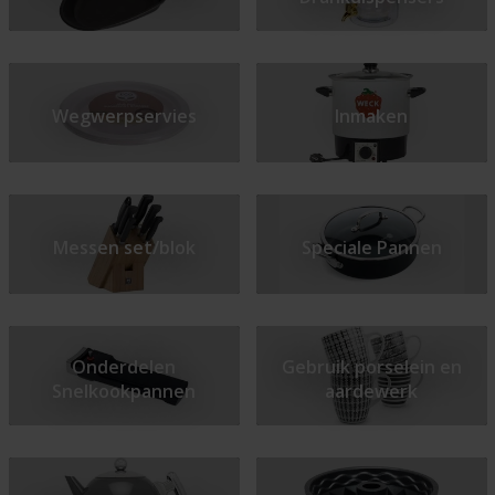
Wegwerpservies
Inmaken
Messen set/blok
Speciale Pannen
Onderdelen
Gebruik porselein en
Snelkookpannen
aardewerk