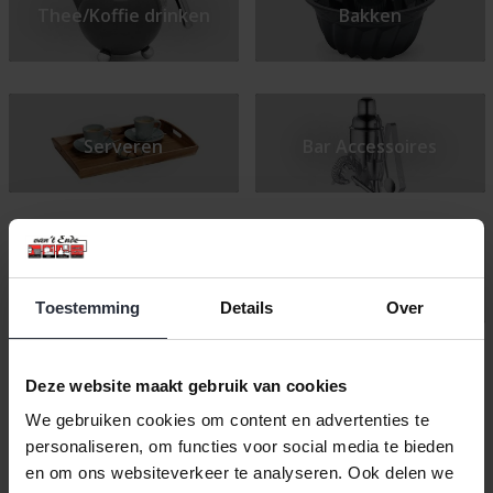
Thee/Koffie drinken
Bakken
Serveren
Bar Accessoires
Onderdelen
Keukentextiel
kookpannen &
koekenpannen
Toestemming
Details
Over
Koken & Eten
Deze website maakt gebruik van cookies
Onze webshop is de webshop voor al uw
We gebruiken cookies om content en advertenties te
keukenaccessoires. Alles wat u nodig bent in uw keuken
personaliseren, om functies voor social media te bieden
vindt u bij van ’t Ende. Zowel online als in onze winkel kunt u
terecht voor een altijd up to date ruim assortiment aan
en om ons websiteverkeer te analyseren. Ook delen we