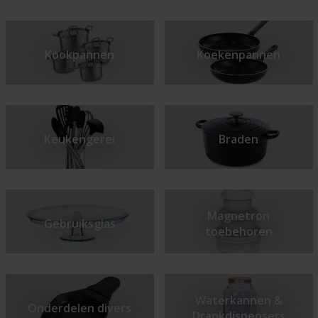
Kookpannen
Koekenpannen
Keukengerei
Braden
Magnetron
Gebruiksglas
toebehoren
Waterkannen &
Onderdelen divers
Drankdispensers