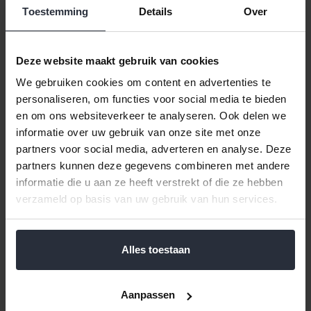
Toestemming
Details
Over
Deze website maakt gebruik van cookies
We gebruiken cookies om content en advertenties te
personaliseren, om functies voor social media te bieden
en om ons websiteverkeer te analyseren. Ook delen we
Koffielepel Sola Montreux
Tafelmes Sola Montreux
informatie over uw gebruik van onze site met onze
partners voor social media, adverteren en analyse. Deze
€2,99 Incl. btw
€5,49 Incl. btw
partners kunnen deze gegevens combineren met andere
€2,47 Excl. btw
€4,54 Excl. btw
informatie die u aan ze heeft verstrekt of die ze hebben
Beschikbaar
Beschikbaar
verzameld op basis van uw gebruik van hun services.
In winkelwagen
In winkelwagen
Alles toestaan
Aanpassen