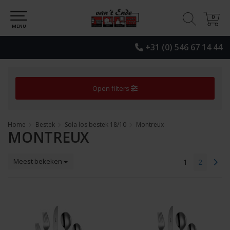
0
0
MENU
+31 (0) 546 67 14 44
Open filters
Home
Bestek
Sola los bestek 18/10
Montreux
MONTREUX
Meest bekeken
1
2