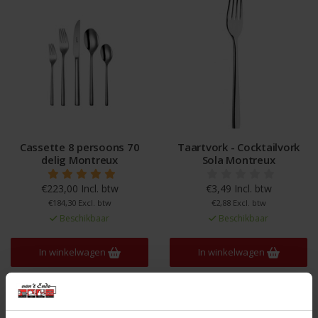
Cassette 8 persoons 70
Taartvork - Cocktailvork
delig Montreux
Sola Montreux
€223,00 Incl. btw
€3,49 Incl. btw
€184,30 Excl. btw
€2,88 Excl. btw
Beschikbaar
Beschikbaar
In winkelwagen
In winkelwagen