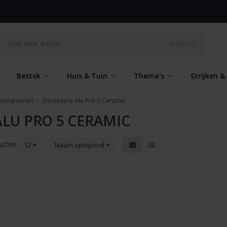
Zoeken
Bestek
Huis & Tuin
Thema's
Strijken 
ekenpannen
Demeyere Alu Pro 5 Ceramic
LU PRO 5 CERAMIC
ucten
12
Naam oplopend