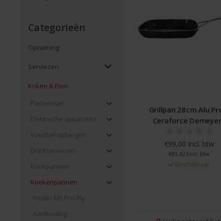
Categorieën
Opruiming
Serviezen
Koken & Eten
Pannenset
Grillpan 28cm Alu Pr
Elektrische apparaten
Ceraforce Demeye
Voedsel opbergen
€99,00 Incl. btw
Drinkserviezen
€81,82 Excl. btw
Beschikbaar
Kookpannen
Koekenpannen
Fissler M5 Pro-Ply
Aanbieding