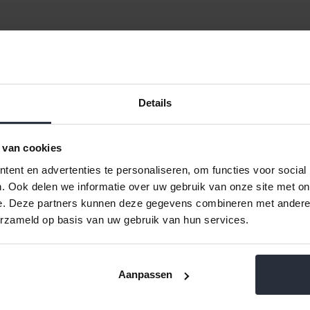
 cm Alu
Koekenpan Ceraforce 30 cm Alu
Koekenpan Ce
Pro 5 Ceramic
Pro 
Details
€91,99 Incl. btw
€96,99
€76,02 Excl. btw
€80,1
 van cookies
Beschikbaar
Be
ent en advertenties te personaliseren, om functies voor social
. Ook delen we informatie over uw gebruik van onze site met on
e. Deze partners kunnen deze gegevens combineren met andere i
erzameld op basis van uw gebruik van hun services.
ten
12
Naam oplopend
Aanpassen