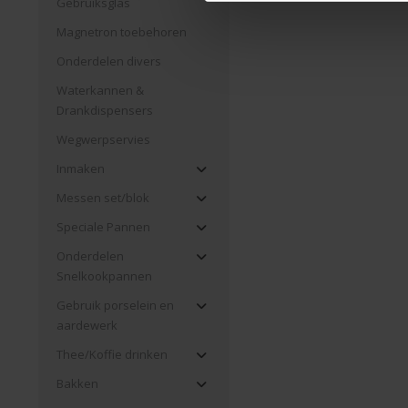
Gebruiksglas
Magnetron toebehoren
Onderdelen divers
Waterkannen &
Drankdispensers
Wegwerpservies
Inmaken
Messen set/blok
Speciale Pannen
Onderdelen
Snelkookpannen
Gebruik porselein en
aardewerk
Thee/Koffie drinken
Bakken