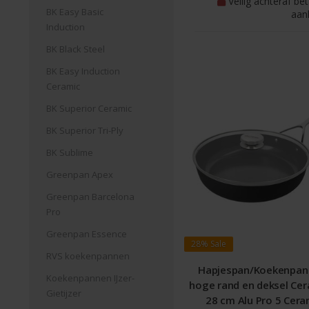
Veilig achteraf be
BK Easy Basic
aan
Induction
BK Black Steel
BK Easy Induction
Ceramic
BK Superior Ceramic
BK Superior Tri-Ply
BK Sublime
Greenpan Apex
Greenpan Barcelona
Pro
Greenpan Essence
28%
Sale
RVS koekenpannen
Hapjespan/Koekenpan
Koekenpannen IJzer-
hoge rand en deksel Cer
Gietijzer
28 cm Alu Pro 5 Cera