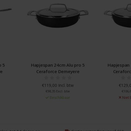
o 5
Hapjespan 24cm Alu pro 5
Hapjespan 
re
Ceraforce Demeyere
Cerafor
€119,00 Incl. btw
€129,0
€98,35 Excl. btw
€106,6
Beschikbaar
Niet 