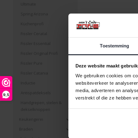
Ultimate
Spring Arizona
Küchenprofi
Fissler Ceratal
Koekenpan Ceraforce 28
Pro 5 Ceramic
Fissler Essential
Toestemming
Fissler Original Profi
€88,99 Incl. btw
€73,55 Excl. btw
Fissler Pure
Deze website maakt gebruik
Beschikbaar
Fissler Catania
We gebruiken cookies om cont
Inductie
websiteverkeer te analyseren
media, adverteren en analys
Antispatdeksels
9,5
verstrekt of die ze hebben v
Handgrepen, stelen &
dekselknoppen
Pagina 1 van 2
|
Produc
Keukengerei
Braden