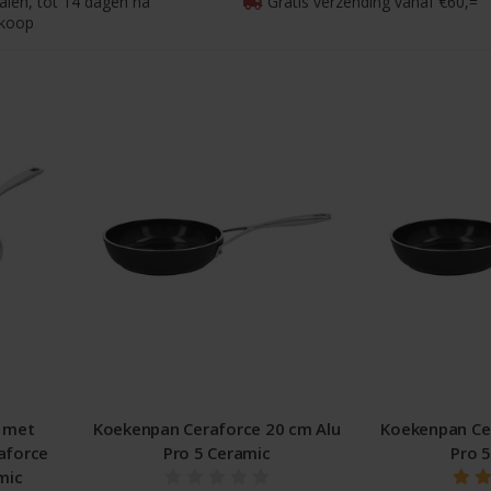
talen, tot 14 dagen na
Gratis verzending vanaf €60,=
koop
 met
Koekenpan Ceraforce 20 cm Alu
Koekenpan Ce
aforce
Pro 5 Ceramic
Pro 
mic