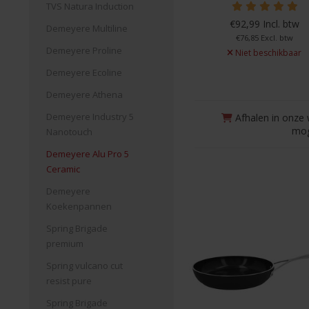
TVS Natura Induction
€92,99 Incl. btw
Demeyere Multiline
€76,85 Excl. btw
Demeyere Proline
Niet beschikbaar
Demeyere Ecoline
Demeyere Athena
Demeyere Industry 5
Afhalen in onze 
mog
Nanotouch
Demeyere Alu Pro 5
Ceramic
Demeyere
Koekenpannen
Spring Brigade
premium
Spring vulcano cut
resist pure
Spring Brigade