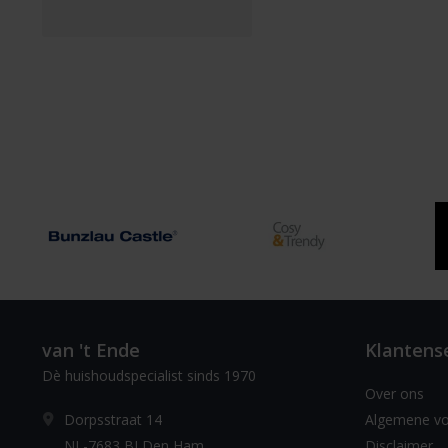
van 't Ende
Klantens
Dè huishoudspecialist sinds 1970
Over ons
Dorpsstraat 14
Algemene v
NL-7683 BJ Den Ham
Disclaimer