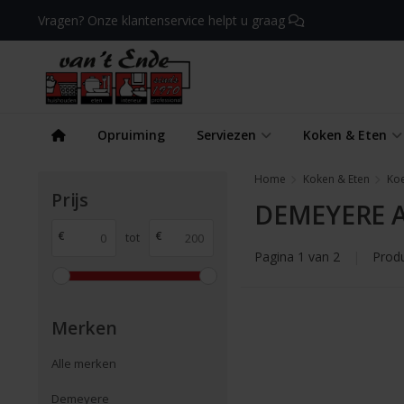
Vragen? Onze klantenservice helpt u graag
Opruiming
Serviezen
Koken & Eten
Home
Koken & Eten
Ko
Prijs
DEMEYERE A
€
€
tot
Pagina 1 van 2
|
Prod
Merken
Alle merken
Demeyere