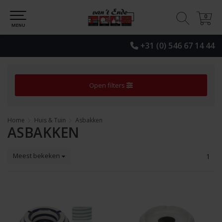
0
0
MENU
+31 (0) 546 67 14 44
Open filters
Home
Huis & Tuin
Asbakken
ASBAKKEN
Meest bekeken
1