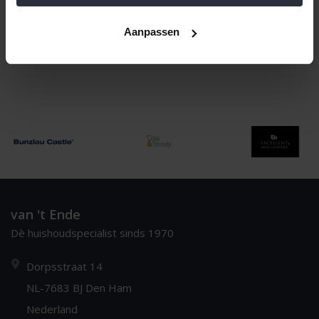
Meest bekeken
1
Aanpassen
van 't Ende
Dè huishoudspecialist sinds 1970
Dorpsstraat 14
NL-7683 BJ Den Ham
Nederland