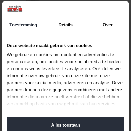
Toestemming
Details
Over
Asbak staand RVS
€21,99 Incl. btw
Deze website maakt gebruik van cookies
€18,17 Excl. btw
We gebruiken cookies om content en advertenties te
Beschikbaar
personaliseren, om functies voor social media te bieden
en om ons websiteverkeer te analyseren. Ook delen we
In winkelwagen
informatie over uw gebruik van onze site met onze
partners voor social media, adverteren en analyse. Deze
partners kunnen deze gegevens combineren met andere
Veilig achteraf betalen, tot 14 dagen na aankoop
informatie die u aan ze heeft verstrekt of die ze hebben
Gratis verzending vanaf €60,=
verzameld op basis van uw gebruik van hun services.
Eenvoudig retour, 30 dagen bedenktijd
Alles toestaan