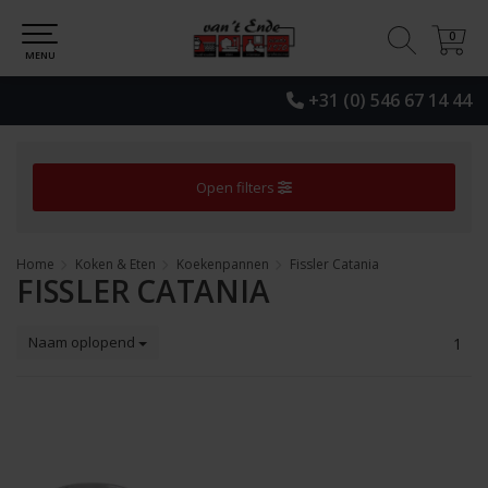
0
0
MENU
+31 (0) 546 67 14 44
Open filters
Home
Koken & Eten
Koekenpannen
Fissler Catania
FISSLER CATANIA
Naam oplopend
1