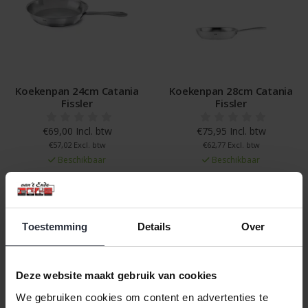
Koekenpan 24cm Catania
Koekenpan 28cm Catania
Fissler
Fissler
€69,00 Incl. btw
€75,95 Incl. btw
€57,02 Excl. btw
€62,77 Excl. btw
Beschikbaar
Beschikbaar
In winkelwagen
In winkelwagen
Toestemming
Details
Over
Veilig achteraf betalen, tot 14 dagen na aankoop
Gratis verzending vanaf €60,=
Deze website maakt gebruik van cookies
Eenvoudig retour, 30 dagen bedenktijd
We gebruiken cookies om content en advertenties te