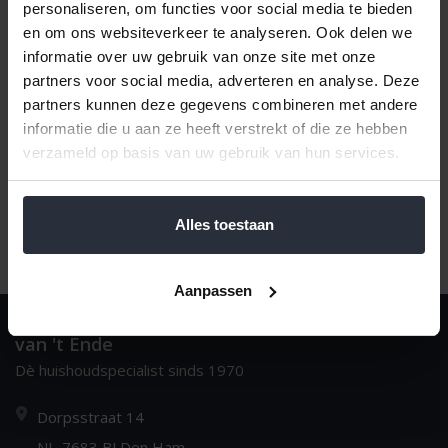
personaliseren, om functies voor social media te bieden
en om ons websiteverkeer te analyseren. Ook delen we
informatie over uw gebruik van onze site met onze
Naam oplopend
1
partners voor social media, adverteren en analyse. Deze
partners kunnen deze gegevens combineren met andere
informatie die u aan ze heeft verstrekt of die ze hebben
verzameld op basis van uw gebruik van hun services.
Alles toestaan
Aanpassen
van 't Ende
Dè huishoudspecialist sinds 1970
Dorpsstraat 14
NL-7683 BJ Den Ham