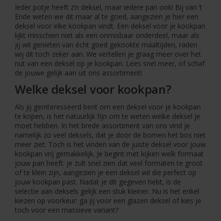
Ieder potje heeft z’n deksel, maar iedere pan ook! Bij van ’t
Ende weten we dit maar al te goed, aangezien je hier een
deksel voor elke kookpan vindt. Een deksel voor je kookpan
lijkt misschien niet als een onmisbaar onderdeel, maar als
jij wil genieten van écht goed gekookte maaltijden, raden
wij dit toch zeker aan. We vertellen je graag meer over het
nut van een deksel op je kookpan. Lees snel meer, of schaf
de jouwe gelijk aan uit ons assortiment!
Welke deksel voor kookpan?
Als jij geïnteresseerd bent om een deksel voor je kookpan
te kopen, is het natuurlijk fijn om te weten welke deksel je
moet hebben. In het brede assortiment van ons vind je
namelijk zo veel deksels, dat je door de bomen het bos niet
meer ziet. Toch is het vinden van de juiste deksel voor jouw
kookpan vrij gemakkelijk. Je begint met kijken welk formaat
jouw pan heeft: je zult snel zien dat veel formaten te groot
of te klein zijn, aangezien je een deksel wil die perfect op
jouw kookpan past. Nadat je dit gegeven hebt, is de
selectie aan deksels gelijk een stuk kleiner. Nu is het enkel
kiezen op voorkeur: ga jij voor een glazen deksel of kies je
toch voor een massieve variant?