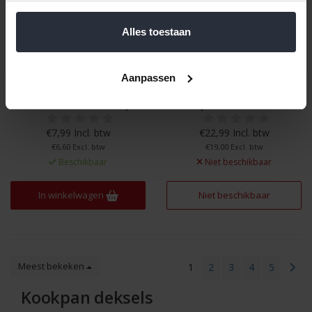
Alles toestaan
Aanpassen
Deksel geschikt voor de
Kookpandeksel 20 cm BK
20cm BK Fortalit braadpan
Q-Linair Master
€7,99 Incl. btw
€22,99 Incl. btw
€6,60 Excl. btw
€19,00 Excl. btw
Beschikbaar
Niet beschikbaar
In winkelwagen
Niet beschikbaar
Meest bekeken
1
2
3
4
5
Kookpan deksels