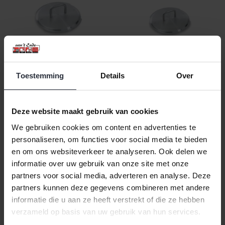
Toestemming
Details
Over
Kookpandeksel 18 cm BK
Kookpandeksel 16 cm BK
Q-Linair Master
Q-Linair Master
€21,99 Incl. btw
€20,99 Incl. btw
Deze website maakt gebruik van cookies
€18,17 Excl. btw
€17,35 Excl. btw
We gebruiken cookies om content en advertenties te
Beschikbaar
Niet beschikbaar
personaliseren, om functies voor social media te bieden
en om ons websiteverkeer te analyseren. Ook delen we
In winkelwagen
Niet beschikbaar
informatie over uw gebruik van onze site met onze
partners voor social media, adverteren en analyse. Deze
partners kunnen deze gegevens combineren met andere
informatie die u aan ze heeft verstrekt of die ze hebben
verzameld op basis van uw gebruik van hun services.