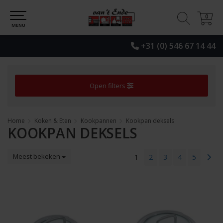
0
0
MENU
+31 (0) 546 67 14 44
Open filters
Home
Koken & Eten
Kookpannen
Kookpan deksels
KOOKPAN DEKSELS
Meest bekeken
1
2
3
4
5