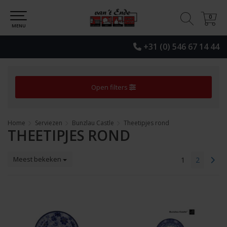
0
0
MENU
+31 (0) 546 67 14 44
Open filters
Home
Serviezen
Bunzlau Castle
Theetipjes rond
THEETIPJES ROND
Meest bekeken
1
2