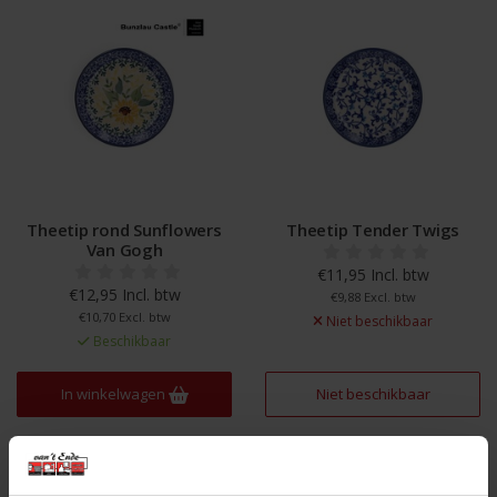
Theetip rond Sunflowers
Theetip Tender Twigs
Van Gogh
€11,95 Incl. btw
€12,95 Incl. btw
€9,88 Excl. btw
€10,70 Excl. btw
Niet beschikbaar
Beschikbaar
In winkelwagen
Niet beschikbaar