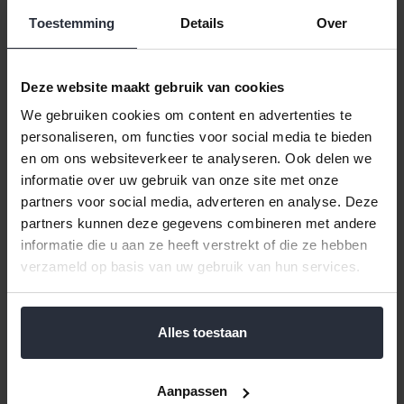
Toestemming
Details
Over
Deze website maakt gebruik van cookies
We gebruiken cookies om content en advertenties te
personaliseren, om functies voor social media te bieden
en om ons websiteverkeer te analyseren. Ook delen we
Theetip rond Ice Stars
Theetip rond English Rose
informatie over uw gebruik van onze site met onze
€11,95 Incl. btw
€11,95 Incl. btw
partners voor social media, adverteren en analyse. Deze
€9,88 Excl. btw
€9,88 Excl. btw
partners kunnen deze gegevens combineren met andere
Beschikbaar
Beschikbaar
informatie die u aan ze heeft verstrekt of die ze hebben
verzameld op basis van uw gebruik van hun services.
In winkelwagen
In winkelwagen
Alles toestaan
Aanpassen