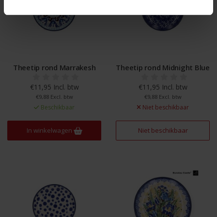
Theetip rond Marrakesh
Theetip rond Midnight Blue
€11,95 Incl. btw
€11,95 Incl. btw
€9,88 Excl. btw
€9,88 Excl. btw
Beschikbaar
Niet beschikbaar
In winkelwagen
Niet beschikbaar