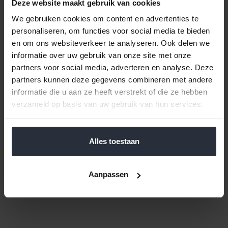
Deze website maakt gebruik van cookies
We gebruiken cookies om content en advertenties te
personaliseren, om functies voor social media te bieden
en om ons websiteverkeer te analyseren. Ook delen we
informatie over uw gebruik van onze site met onze
partners voor social media, adverteren en analyse. Deze
partners kunnen deze gegevens combineren met andere
informatie die u aan ze heeft verstrekt of die ze hebben
Ladebakje Keeeper 38x8x5
Bestekbak variabel basic 6
verzameld op basis van uw gebruik van hun services.
cm
vakken
€3,29 Incl. btw
€8,99 Incl. btw
€2,72 Excl. btw
€7,43 Excl. btw
Alles toestaan
Beschikbaar
Beschikbaar
In winkelwagen
In winkelwagen
Aanpassen