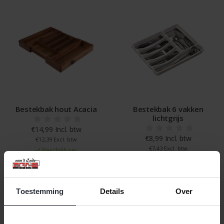
Bestekbak hout Acacia
Bestekbak 6 vakken
lichtgrijs
€14,99 Incl. btw
€8,99 Incl. btw
€12,39 Excl. btw
€7,43 Excl. btw
Beschikbaar
Beschikbaar
In winkelwagen
In winkelwagen
Toestemming
Details
Over