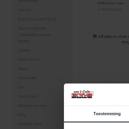
Serviessets
€106,61 Excl. btw
Beschikbaar
Adesso
Blue Time Dutch Floral
Thurston Bloom
Collectables Laura
Afhalen in onze 
Ashley
mog
Cameo
Flower Retro
Alura
Antoinette
Eon
Cirro Green
Italiaans servies
Toestemming
Itchy
Freckles Grey