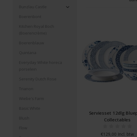
Bunzlau Castle
Boerenbont
Kitchen Royal Boch
(Boerencrème)
Boerenblauw
Quintana
Everyday White horeca
porselein
Serenity Dutch Rose
Trianon
Wiebe's Farm
Basic White
Serviesset 12dlg Bluep
Blush
Collectables
Flow
€129,00 Incl. btw