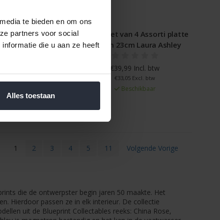
 media te bieden en om ons
7,5cm China Rose
Bordenset van 4 Assorti platte
ze partners voor social
borden 23cm Laura Ashley
nformatie die u aan ze heeft
 Incl. btw
3 Excl. btw
€39,99 Incl. btw
schikbaar
€33,05 Excl. btw
Beschikbaar
Alles toestaan
1
2
3
4
5
11
Volgende Vorige
 prints die de ontwerpster begin jaren 50 maakte. Het
ven. Hierdoor passen ze in elk interieur. De collectie
ellen uit de Blueprint Collectables reeks: China Rose,