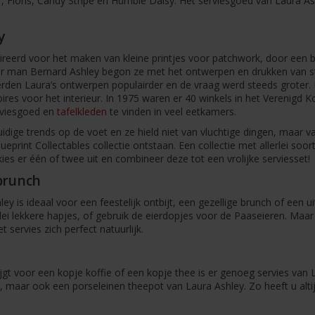
r, Floris, Candy Stripe en Humble Daisy. Het serviesgoed van Laura A
y
reerd voor het maken van kleine printjes voor patchwork, door een be
man Bernard Ashley begon ze met het ontwerpen en drukken van stof
den Laura’s ontwerpen populairder en de vraag werd steeds groter.
res voor het interieur. In 1975 waren er 40 winkels in het Verenigd 
rviesgoed en
tafelkleden
te vinden in veel eetkamers.
idige trends op de voet en ze hield niet van vluchtige dingen, maar va
lueprint Collectables collectie ontstaan. Een collectie met allerlei so
 kies er één of twee uit en combineer deze tot een vrolijke serviesset!
 brunch
ley is ideaal voor een feestelijk ontbijt, een gezellige brunch of een
rlei lekkere hapjes, of gebruik de eierdopjes voor de Paaseieren. Maa
servies zich perfect natuurlijk.
jgt voor een kopje koffie of een kopje thee is er genoeg servies van 
maar ook een porseleinen theepot van Laura Ashley. Zo heeft u altijd 