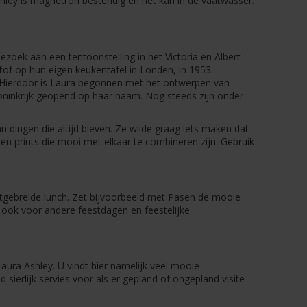
shley is magnetron bestendig en het kan in de vaatwasser.
zoek aan een tentoonstelling in het Victoria en Albert
 op hun eigen keukentafel in Londen, in 1953.
 Hierdoor is Laura begonnen met het ontwerpen van
Koninkrijk geopend op haar naam. Nog steeds zijn onder
n dingen die altijd bleven. Ze wilde graag iets maken dat
orten prints die mooi met elkaar te combineren zijn. Gebruik
 uitgebreide lunch. Zet bijvoorbeeld met Pasen de mooie
r ook voor andere feestdagen en feestelijke
Laura Ashley. U vindt hier namelijk veel mooie
sierlijk servies voor als er gepland of ongepland visite