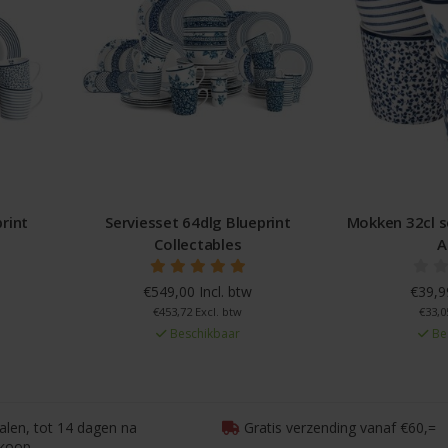
rint
Serviesset 64dlg Blueprint
Mokken 32cl s
Collectables
A
€549,00 Incl. btw
€39,99
€453,72 Excl. btw
€33,0
Beschikbaar
Be
talen, tot 14 dagen na
Gratis verzending vanaf €60,=
koop