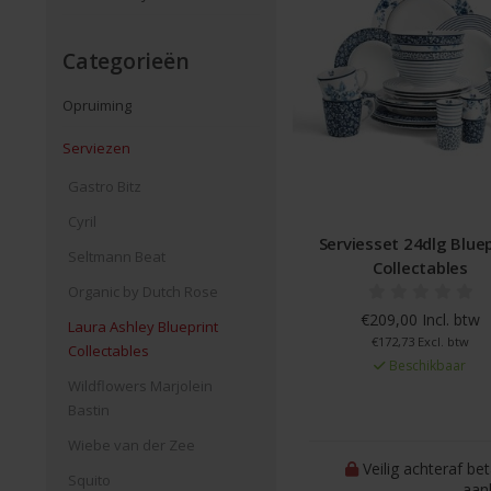
Categorieën
Opruiming
Serviezen
Gastro Bitz
Cyril
Serviesset 24dlg Bluep
Seltmann Beat
Collectables
Organic by Dutch Rose
€209,00 Incl. btw
Laura Ashley Blueprint
€172,73 Excl. btw
Collectables
Beschikbaar
Wildflowers Marjolein
Bastin
Wiebe van der Zee
Veilig achteraf be
Squito
aan