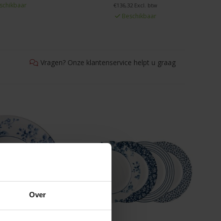
schikbaar
€136,32 Excl. btw
Beschikbaar
Vragen? Onze klantenservice helpt u graag
Over