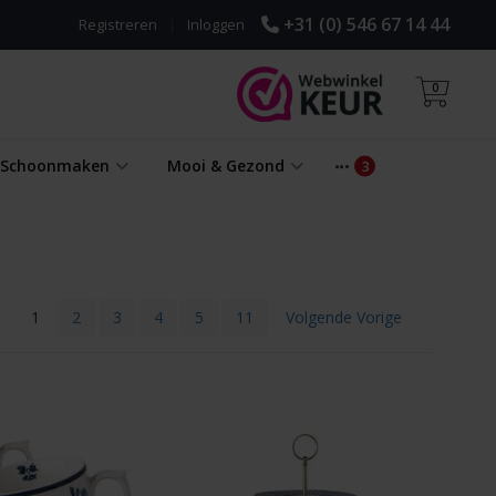
+31 (0) 546 67 14 44
Registreren
|
Inloggen
0
& Schoonmaken
Mooi & Gezond
1
2
3
4
5
11
Volgende Vorige