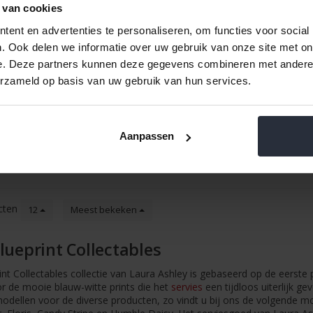
 van cookies
ent en advertenties te personaliseren, om functies voor social
 platte
Petit four bord 12cm China Rose
Pastabord 2
. Ook delen we informatie over uw gebruik van onze site met on
hley
e. Deze partners kunnen deze gegevens combineren met andere i
€5,49 Incl. btw
€16,49
erzameld op basis van uw gebruik van hun services.
€4,54 Excl. btw
€13,6
Beschikbaar
Be
Aanpassen
cten
12
Meest bekeken
lueprint Collectables
int Collectables collectie van Laura Ashley is gebaseerd op de eerste
r de mooie blauw-witte prints die het
servies
een tijdloos uiterlijk ge
dellen voor de diverse producten, zo vindt u bij ons de volgende mod