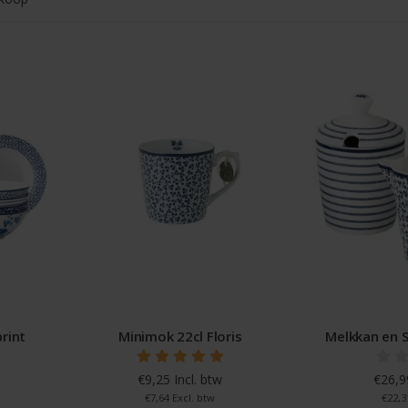
rint
Minimok 22cl Floris
Melkkan en S
€9,25 Incl. btw
€26,99
€7,64 Excl. btw
€22,3