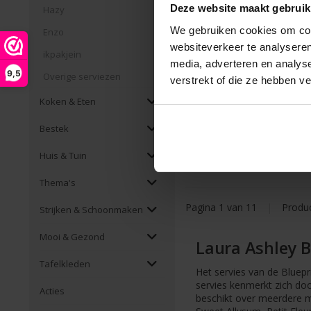
Deze website maakt gebruik
Hazy
We gebruiken cookies om cont
Enzo
Bordenset van 4 Assorti
websiteverkeer te analyseren
ikpakjein
borden 26cm Laura As
media, adverteren en analys
9,5
Overige serviezen
verstrekt of die ze hebben v
€49,99 Incl. btw
Koken & Eten
€41,31 Excl. btw
Beschikbaar
Bestek
Huis & Tuin
Thema's
Pagina 1 van 11
|
Produ
Strijken & Schoonmaken
Mooi & Gezond
Laura Ashley B
Tafelkleden
Het servies van de Bluepr
servies kenmerkt zich doo
Acties
beschikt over meerdere mo