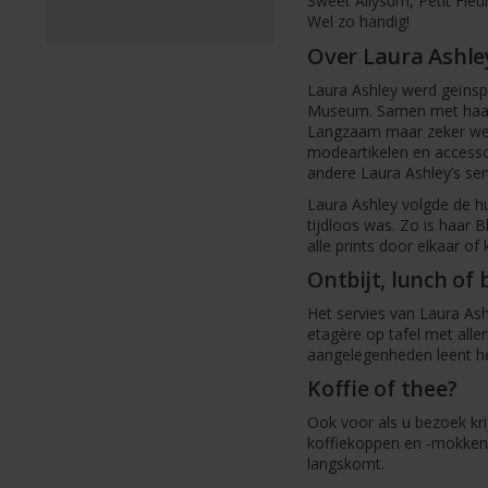
Sweet Allysum, Petit Fleu
Wel zo handig!
Over Laura Ashle
Laura Ashley werd geïnspi
Museum. Samen met haar 
Langzaam maar zeker wer
modeartikelen en accessoi
andere Laura Ashley’s se
Laura Ashley volgde de hu
tijdloos was. Zo is haar B
alle prints door elkaar of
Ontbijt, lunch of
Het servies van Laura Ash
etagère op tafel met alle
aangelegenheden leent het 
Koffie of thee?
Ook voor als u bezoek kri
koffiekoppen en -mokken, 
langskomt.