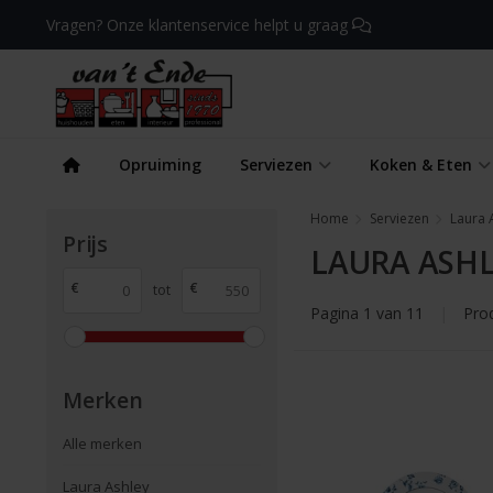
Vragen? Onze klantenservice helpt u graag
Opruiming
Serviezen
Koken & Eten
Home
Serviezen
Laura 
Prijs
LAURA ASHL
€
€
tot
Pagina 1 van 11
|
Pro
Merken
Alle merken
Laura Ashley