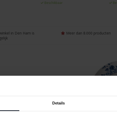
Beschikbaar
Be
winkel in Den Ham is
Meer dan 8.000 producten
elijk
Details