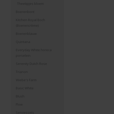
Theetipjes bloem
Boerenbont
Kitchen Royal Boch
(Boerencrème)
Boerenblauw
Quintana
Everyday White horeca
porselein
Serenity Dutch Rose
Trianon
Wiebe's Farm
Basic White
Blush
Flow
Serviessets