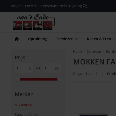
Vragen? Onze klantenservice helpt u graag
Opruiming
Serviezen
Koken & Eten
Home
Serviezen
Bunzla
Prijs
MOKKEN FA
€
€
tot
Pagina 1 van 2
|
Prod
Merken
Alle merken
Bunzlau Castle