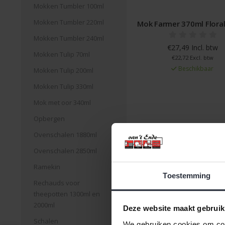
Mokken Tumbler 100ml
Mokken Tumbler 220ml
Mok Farmer 370ml Floral
Mokken Tumbler 240ml
€27,49 Incl. btw
Mokken Tulip 70ml
€22,72 Excl. btw
Beschikbaar
Mokken Tulip 200ml
Mokken Tulip 330ml
Mok met oor 340ml
Opbergen
Ovenschalen 1880ml
Pagina 1 van 2
|
Produc
Ovenschalen 2850ml
Ramekin
Toestemming
Rechauds voor
theepotten 1300ml en
2000ml
Deze website maakt gebruik
Schalen
We gebruiken cookies om cont