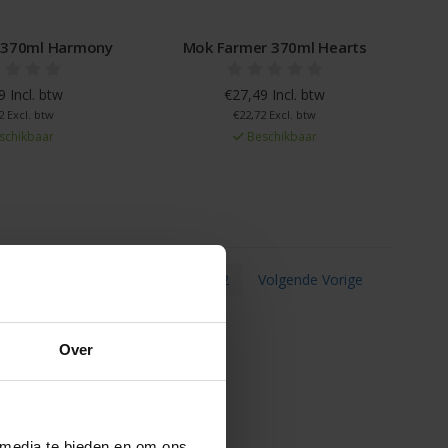
 370ml Harmony
Mok Farmer 370ml Hearts
 Incl. btw
€27,49 Incl. btw
2 Excl. btw
€22,72 Excl. btw
schikbaar
Beschikbaar
1
2
Volgende Vorige
Over
 media te bieden en om ons