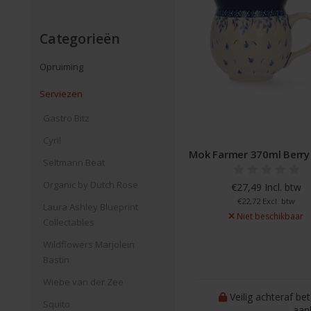
Categorieën
Opruiming
Serviezen
Gastro Bitz
Cyril
Mok Farmer 370ml Berry
Seltmann Beat
Organic by Dutch Rose
€27,49 Incl. btw
€22,72 Excl. btw
Laura Ashley Blueprint
Niet beschikbaar
Collectables
Wildflowers Marjolein
Bastin
Wiebe van der Zee
Veilig achteraf be
Squito
aan