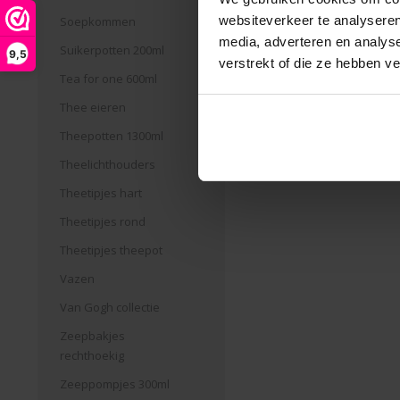
websiteverkeer te analyseren
Soepkommen
media, adverteren en analys
Suikerpotten 200ml
9,5
verstrekt of die ze hebben v
Tea for one 600ml
Thee eieren
Theepotten 1300ml
Theelichthouders
Theetipjes hart
Theetipjes rond
Theetipjes theepot
Vazen
Van Gogh collectie
Zeepbakjes
rechthoekig
Zeeppompjes 300ml