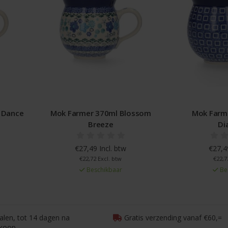
 Dance
Mok Farmer 370ml Blossom
Mok Farm
Breeze
Di
€27,49 Incl. btw
€27,49
€22,72 Excl. btw
€22,7
Beschikbaar
Be
talen, tot 14 dagen na
Gratis verzending vanaf €60,=
koop