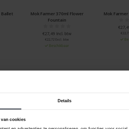
 Ballet
Mok Farmer 370ml Flower
Mok Farmer
Fountain
€27,49
€27,49 Incl. btw
€22,7
Be
€22,72 Excl. btw
Beschikbaar
ten
12
Naam oplopend
Details
 van cookies
ent en advertenties te personaliseren, om functies voor social