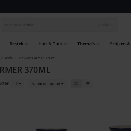
Zoeken
Bestek
Huis & Tuin
Thema's
Strijken 
u Castle
Mokken Farmer 370ml
RMER 370ML
ucten
12
Naam oplopend