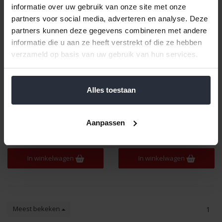
informatie over uw gebruik van onze site met onze
partners voor social media, adverteren en analyse. Deze
partners kunnen deze gegevens combineren met andere
informatie die u aan ze heeft verstrekt of die ze hebben
verzameld op basis van uw gebruik van hun services.
Alles toestaan
Tajine Brisbane 13cm
Tajine 25cm zwart-oranje
€7,99 Incl. btw
€59,99 Incl. btw
Aanpassen
€6,60 Excl. btw
€49,58 Excl. btw
Beschikbaar
Beschikbaar
In winkelwagen
In winkelwagen
Meest bekeken
1