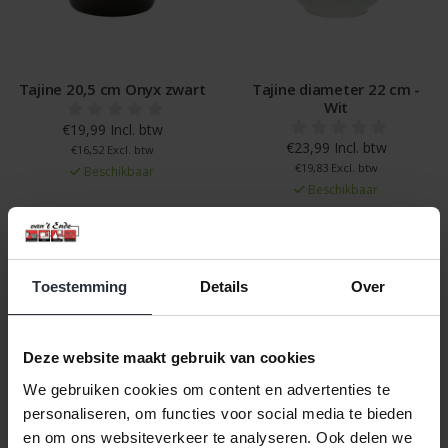
Tajine 20,5 cm Onyx zwart
Tajine diameter 22 cm -
Wit
€19,99 Incl. btw
€23,99 Incl. btw
€16,52 Excl. btw
€19,83 Excl. btw
Beschikbaar
Beschikbaar
In winkelwagen
In winkelwagen
Toestemming
Details
Over
Veilig achteraf betalen, tot 14 dagen na aankoop
Gratis verzending vanaf €60,=
Deze website maakt gebruik van cookies
Eenvoudig retour, 30 dagen bedenktijd
We gebruiken cookies om content en advertenties te
personaliseren, om functies voor social media te bieden
en om ons websiteverkeer te analyseren. Ook delen we