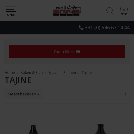
0
0
MENU
+31 (0) 546 67 14 44
Open filters
Home
Koken & Eten
Speciale Pannen
Tajine
TAJINE
Meest bekeken
1