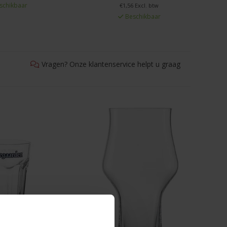
schikbaar
€1,56 Excl. btw
Beschikbaar
Vragen? Onze klantenservice helpt u graag