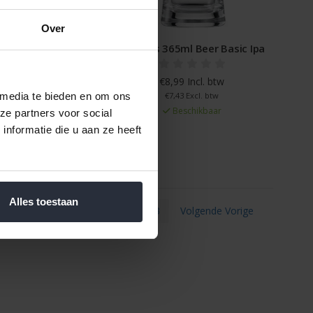
Over
rglas Hoegaarden
Bierglas 365ml Beer Basic Ipa
25cl
€8,99 Incl. btw
 Incl. btw
€7,43 Excl. btw
 media te bieden en om ons
Beschikbaar
 Excl. btw
ze partners voor social
schikbaar
nformatie die u aan ze heeft
Alles toestaan
1
2
3
Volgende Vorige