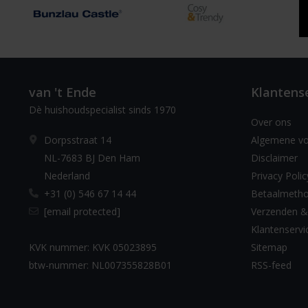
van 't Ende
Klantens
Dè huishoudspecialist sinds 1970
Over ons
Dorpsstraat 14
Algemene v
NL-7683 BJ Den Ham
Disclaimer
Nederland
Privacy Polic
+31 (0) 546 67 14 44
Betaalmeth
[email protected]
Verzenden &
Klantenservi
KVK nummer: KVK 05023895
Sitemap
btw-nummer: NL007355828B01
RSS-feed