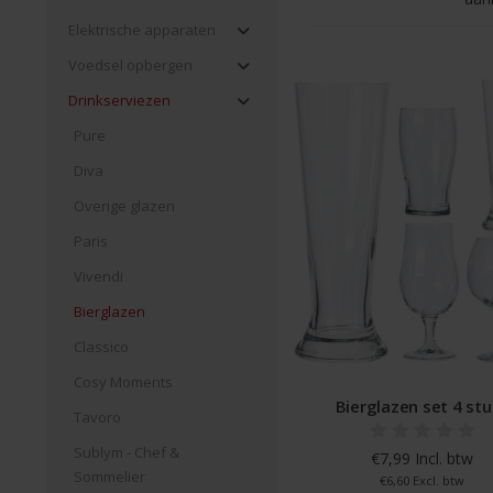
Elektrische apparaten
Voedsel opbergen
Drinkserviezen
Pure
Diva
Overige glazen
Paris
Vivendi
Bierglazen
Classico
Cosy Moments
Bierglazen set 4 stu
Tavoro
Sublym - Chef &
€7,99 Incl. btw
Sommelier
€6,60 Excl. btw