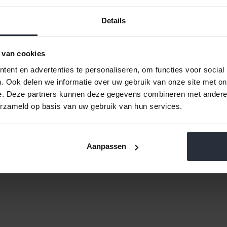
Details
e Heure
Bierglas stapelbaar klein 23cl
Belgisch Bie
set 48 stuks
 van cookies
€59,99 Incl. btw
€4,99
ent en advertenties te personaliseren, om functies voor social
€49,58 Excl. btw
€4,12
. Ook delen we informatie over uw gebruik van onze site met on
Beschikbaar
Be
e. Deze partners kunnen deze gegevens combineren met andere i
erzameld op basis van uw gebruik van hun services.
Aanpassen
ten
12
Meest bekeken