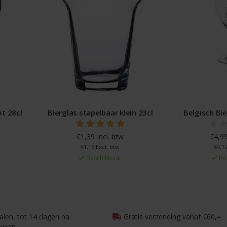
ot 28cl
Bierglas stapelbaar klein 23cl
Belgisch Bie
€1,39 Incl. btw
€4,99
€1,15 Excl. btw
€4,12
Beschikbaar
Be
talen, tot 14 dagen na
Gratis verzending vanaf €60,=
koop