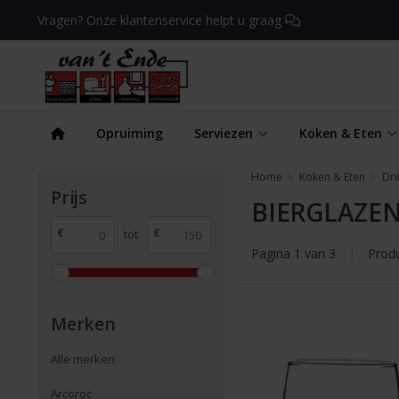
Vragen? Onze klantenservice helpt u graag
Opruiming
Serviezen
Koken & Eten
Home
Koken & Eten
Dri
Prijs
BIERGLAZE
€
€
tot
Pagina 1 van 3
|
Prod
Merken
Alle merken
Arcoroc