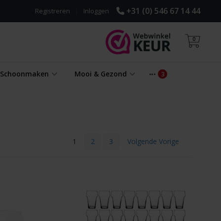
+31 (0) 546 67 14 44
Registreren
|
Inloggen
0
& Schoonmaken
Mooi & Gezond
1
2
3
Volgende Vorige