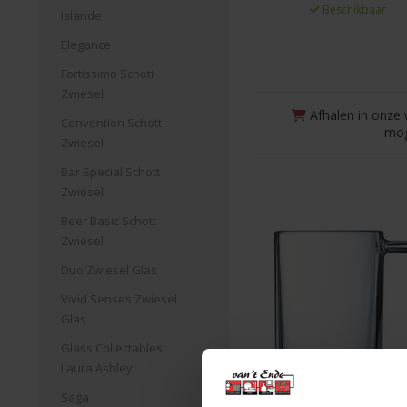
Beschikbaar
Islande
Elegance
Fortissimo Schott
Zwiesel
Afhalen in onze 
Convention Schott
mog
Zwiesel
Bar Special Schott
Zwiesel
Beer Basic Schott
Zwiesel
Duo Zwiesel Glas
Vivid Senses Zwiesel
Glas
Glass Collectables
Laura Ashley
Saga