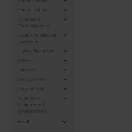
Messen set/blok
Speciale Pannen
Onderdelen
Snelkookpannen
Gebruik porselein en
aardewerk
Thee/Koffie drinken
Bakken
Serveren
Bar Accessoires
Keukentextiel
Onderdelen
kookpannen &
koekenpannen
Bestek