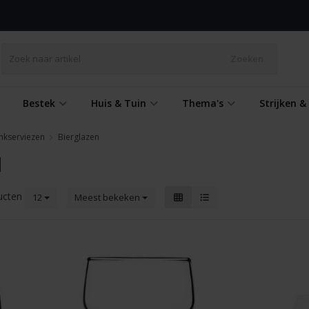
Zoeken
Bestek
Huis & Tuin
Thema's
Strijken 
nkserviezen
Bierglazen
N
ucten
12
Meest bekeken