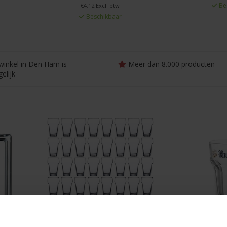
Be
€4,12 Excl. btw
Beschikbaar
winkel in Den Ham is
Meer dan 8.000 producten
elijk