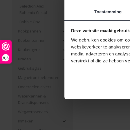
Selection Alex
Toestemming
Bohemia Cristal
Glas met oor A La Bonn
Bobbie Ona
320ml
Deze website maakt gebruik
Kookpannen
€2,59 Incl. btw
We gebruiken cookies om cont
Koekenpannen
€2,14 Excl. btw
websiteverkeer te analyseren
Keukengerei
Beschikbaar
media, adverteren en analys
9,5
Braden
verstrekt of die ze hebben v
Gebruiksglas
Magnetron toebehoren
Pagina 1 van 3
|
Produc
Onderdelen divers
Waterkannen &
Drankdispensers
Wegwerpservies
Inmaken