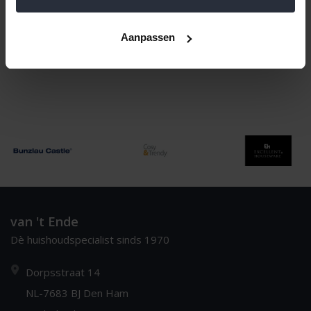
Naam oplopend
1
Aanpassen
van 't Ende
Dè huishoudspecialist sinds 1970
Dorpsstraat 14
NL-7683 BJ Den Ham