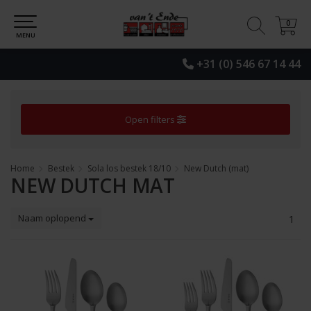
0
0
MENU
+31 (0) 546 67 14 44
Open filters
Home
Bestek
Sola los bestek 18/10
New Dutch (mat)
NEW DUTCH MAT
Naam oplopend
1