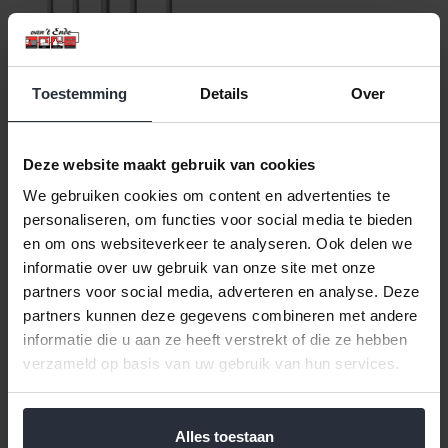
Toestemming
Details
Over
Cassette 8 persoons 70
delig New Dutch mat
Deze website maakt gebruik van cookies
€498,00 Incl. btw
€411,57 Excl. btw
We gebruiken cookies om content en advertenties te
Beschikbaar
personaliseren, om functies voor social media te bieden
en om ons websiteverkeer te analyseren. Ook delen we
In winkelwagen
informatie over uw gebruik van onze site met onze
partners voor social media, adverteren en analyse. Deze
partners kunnen deze gegevens combineren met andere
Veilig achteraf betalen, tot 14 dagen na aankoop
informatie die u aan ze heeft verstrekt of die ze hebben
verzameld op basis van uw gebruik van hun services.
Gratis verzending vanaf €60,=
Eenvoudig retour, 30 dagen bedenktijd
Alles toestaan