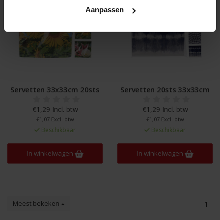
Aanpassen
Servetten 33x33cm 20sts
Servetten 20sts 33x33cm
€1,29 Incl. btw
€1,29 Incl. btw
€1,07 Excl. btw
€1,07 Excl. btw
Beschikbaar
Beschikbaar
In winkelwagen
In winkelwagen
Meest bekeken
1