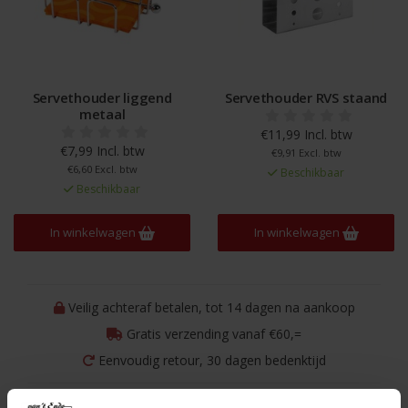
Servethouder liggend
Servethouder RVS staand
metaal
€11,99 Incl. btw
€7,99 Incl. btw
€9,91 Excl. btw
€6,60 Excl. btw
Beschikbaar
Beschikbaar
In winkelwagen
In winkelwagen
Veilig achteraf betalen, tot 14 dagen na aankoop
Gratis verzending vanaf €60,=
Eenvoudig retour, 30 dagen bedenktijd