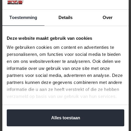
Toestemming
Details
Over
Deze website maakt gebruik van cookies
We gebruiken cookies om content en advertenties te
personaliseren, om functies voor social media te bieden
Servetringen Ovaal S/4
Servetten 20sts 33x33cm
en om ons websiteverkeer te analyseren. Ook delen we
Gero Living
informatie over uw gebruik van onze site met onze
€1,00 Incl. btw
partners voor social media, adverteren en analyse. Deze
€9,99 Incl. btw
€0,83 Excl. btw
partners kunnen deze gegevens combineren met andere
€8,26 Excl. btw
Beschikbaar
informatie die u aan ze heeft verstrekt of die ze hebben
Beschikbaar
verzameld op basis van uw gebruik van hun services.
In winkelwagen
In winkelwagen
Alles toestaan