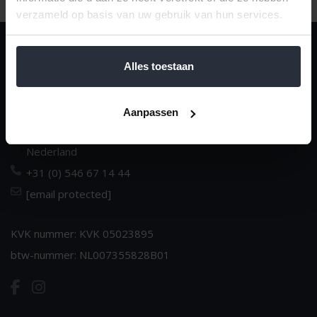
verzameld op basis van uw gebruik van hun services.
van 't Ende
Alles toestaan
Dè huishoudspecialist sinds 1970
Dorpsstraat 14
Aanpassen
NL-7683 BJ Den Ham
Nederland
+31 (0) 546 67 14 44
[email protected]
KVK nummer: KVK 05023895
btw-nummer: NL007355828B01