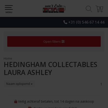
0
0
MENU
+31 (0) 546 67 14 44
Open filters
Home
HEDINGHAM COLLECTABLES
LAURA ASHLEY
Naam oplopend
1
Veilig achteraf betalen, tot 14 dagen na aankoop