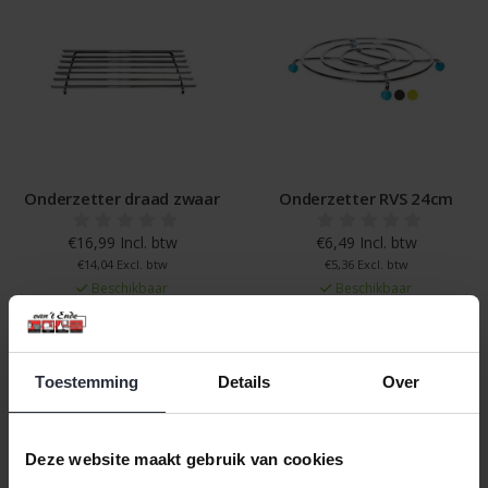
Onderzetter draad zwaar
Onderzetter RVS 24cm
€16,99 Incl. btw
€6,49 Incl. btw
€14,04 Excl. btw
€5,36 Excl. btw
Beschikbaar
Beschikbaar
In winkelwagen
In winkelwagen
Toestemming
Details
Over
Deze website maakt gebruik van cookies