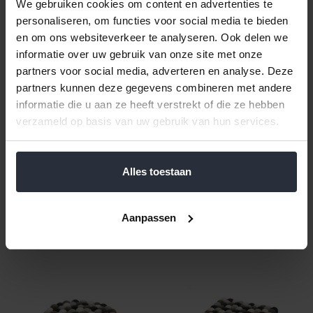
We gebruiken cookies om content en advertenties te
personaliseren, om functies voor social media te bieden
en om ons websiteverkeer te analyseren. Ook delen we
informatie over uw gebruik van onze site met onze
partners voor social media, adverteren en analyse. Deze
partners kunnen deze gegevens combineren met andere
Onderzetter set-4 Rozen
Onderzetter 24x20cm
informatie die u aan ze heeft verstrekt of die ze hebben
verzameld op basis van uw gebruik van hun services.
€4,99 Incl. btw
€21,95 Incl. btw
€4,12 Excl. btw
€18,14 Excl. btw
Beschikbaar
Beschikbaar
Alles toestaan
In winkelwagen
In winkelwagen
Aanpassen