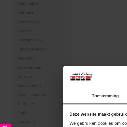
Babyartikelen
Batterijen
Ventilatoren
Meubels
Kerstartikelen
Kantoorartikelen
Verlichting
Gereedschap
Garden
Kunstplanten
Vazen en potten
Toestemming
Fotolijsten
Plakfolie
Deze website maakt gebruik
Asbakken
We gebruiken cookies om cont