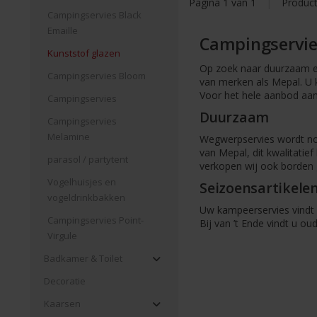
Pagina 1 van 1
|
Produc
Campingservies Black
Emaille
Campingservies
Kunststof glazen
Op zoek naar duurzaam en
Campingservies Bloom
van merken als Mepal. U 
Voor het hele aanbod aan
Campingservies
Duurzaam
Campingservies
Melamine
Wegwerpservies wordt nog
van Mepal, dit kwalitati
parasol / partytent
verkopen wij ook borden
Vogelhuisjes en
Seizoensartikelen 
vogeldrinkbakken
Uw kampeerservies vindt u
Campingservies Point-
Bij van ’t Ende vindt u ou
Virgule
Badkamer & Toilet
Decoratie
Kaarsen