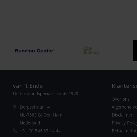
van 't Ende
Klantens
Dè huishoudspecialist sinds 1970
Over ons
Dorpsstraat 14
Algemene v
NL-7683 BJ Den Ham
Disclaimer
Nederland
Privacy Polic
+31 (0) 546 67 14 44
Betaalmeth