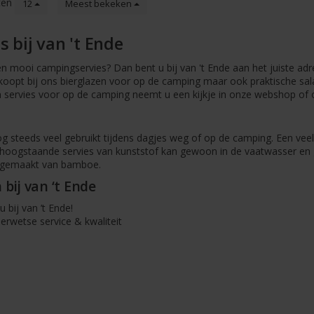
ten
12
Meest bekeken
 bij van 't Ende
 mooi campingservies? Dan bent u bij van 't Ende aan het juiste adr
koopt bij ons bierglazen voor op de camping maar ook praktische s
 servies voor op de camping neemt u een kijkje in onze webshop of 
 steeds veel gebruikt tijdens dagjes weg of op de camping. Een veel
ef hoogstaande servies van kunststof kan gewoon in de vaatwasser en
 gemaakt van bamboe.
bij van ‘t Ende
 bij van ’t Ende!
derwetse service & kwaliteit