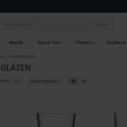
Zoeken
Bestek
Huis & Tuin
Thema's
Strijken 
oen
Kunststof glazen
 GLAZEN
ucten
12
Meest bekeken