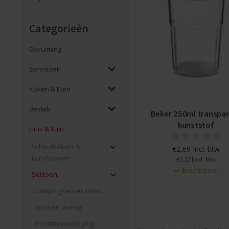
Categorieën
Opruiming
Serviezen
Koken & Eten
Bestek
Beker 250ml transpa
kunststof
Huis & Tuin
Schoolbekers &
€2,69 Incl. btw
Lunchboxen
€2,22 Excl. btw
Beschikbaar
Seizoen
Campingservies Basic
Seizoen overig
Insectenverdelging