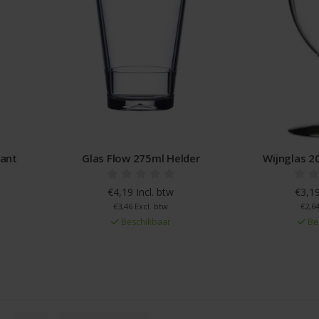
rant
Glas Flow 275ml Helder
Wijnglas 2
€4,19 Incl. btw
€3,19
€3,46 Excl. btw
€2,64
Beschikbaar
Be