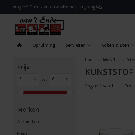
Vragen? Onze klantenservice helpt u graag
Opruiming
Serviezen
Koken & Eten
Home
Huis & Tuin
Seiz
Prijs
KUNSTSTOF
€
€
tot
Pagina 1 van 1
|
Prod
Merken
Alle merken
Mepal