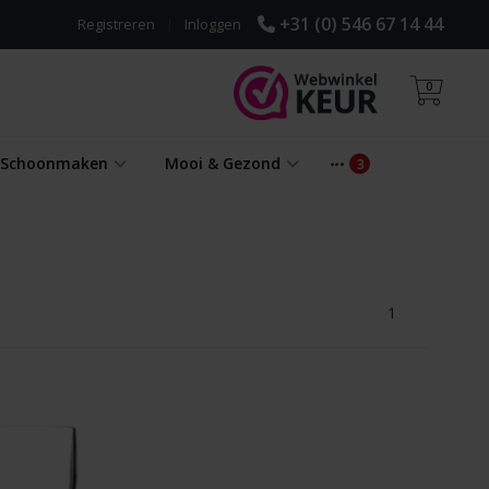
+31 (0) 546 67 14 44
Registreren
|
Inloggen
0
& Schoonmaken
Mooi & Gezond
1