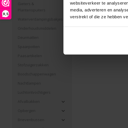
websiteverkeer te analyseren
Gieters &
Plantenspuiters
media, adverteren en analys
9,5
verstrekt of die ze hebben v
Waterverdampingsbakjes
Onderhoudsmiddelen
Deurmatten
Spaarpotten
Paasartikelen
Stofzuigerzakken
Boodschappenwagen
Nachtlampen
Luchtontvochtigers
Afvalbakken
Opbergen
Brievenbussen